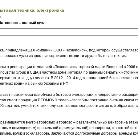
ытовая техника, электроника
в
бственное + полный цикл
ка
, принадлежащая компании ООО «Технопоиск», под которой осуществляетс
 продаже мультиварок, в ассортимент входит и другая бытовая техника.
вки о регистрации компанией «Технопоиск» торговой марки Redmond в 2006 го
dustrial Group в США в частном доме, которая по данным открытых источник
держит штат из двух человек. В 2012—2014 годах с компанией были связаны 
ентных войн» на рынках Украины и РФ.
ывает практически все области бытовой электроники и непрестанно расширяе
другая смарт продукция REDMOND теперь способны постоянно быть на связи с
бладатель умной техники получает возможность вести активный образ жизни
змещаются внутри торговых и торгово – развлекательных центров на этажах
говым помещениям) правильной (прямоугольной) планировки, с высотой потол
ример, вблизи эскалаторов). Заключаются долгосрочные договоры аренды ко