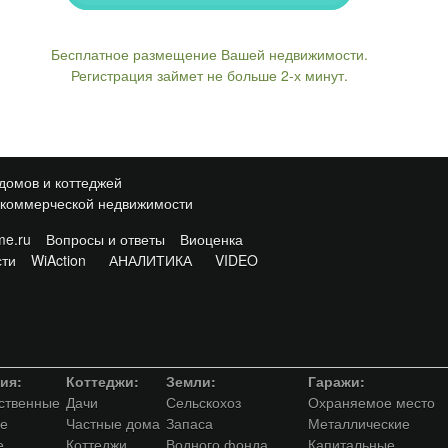
Бесплатное размещение Вашей недвижимости.
Регистрация займет не больше 2-х минут.
домов и коттеджей
 коммерческой недвижимости
e.ru
Вопросы и ответы
Виоценка
сти
WiAction
АНАЛИТИКА
VIDEO
ия:
Коттеджи:
Земли:
Гаражи:
ственные
Дачи
Сельскохоз
Охраняемое место
е
Частные дома
Запаса
Металлические
е
Коттеджи
Водного фонда
Капитальные