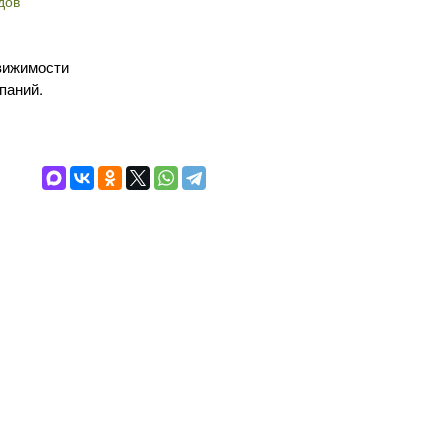
дов
вижимости
паний.