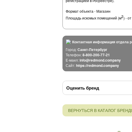
регистрацией в Росреестре).
Формат объекта - Магазин
2
Площадь искомых помещений (м
) - о
Контактная информация отдела р
Город:
Санкт-Петербург
Телефон:
8-800-200-77-21
Е-маил:
info@redmond.company
Сайт:
https://redmond.company
Оценить бренд
ВЕРНУТЬСЯ В КАТАЛОГ БРЕНД