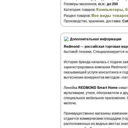
Размеры магазинов, кв.м.:
до 200
Компьютеры, б
Категория товаров:
Все виды товаро
Раздел товаров:
Производство, хранение, доставка:
Со
Дополнительная информация
Redmond
—
российская торговая мар
бытовой техники. Специализируется на
История бренда началась с подачи зая
зарегистрирована компания Redmond In
оказывающей услуги консалтинга и со
вытеснении конкурентов методом «пат
Линейка
REDMOND Smart Home
охват
мультиварки, утюги, обогреватели и 
специальное мобильное приложение. О
мелочи.
Преимущественно магазины компании ра
отдается коммерческим площадям (тор
расположенных на видных местах (нап