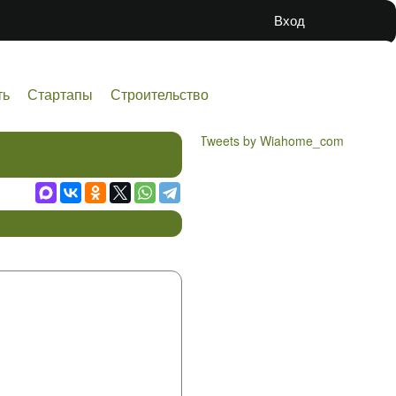
Вход
ть
Стартапы
Строительство
Tweets by Wiahome_com