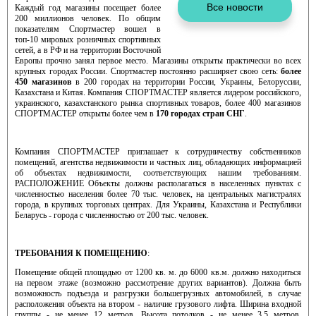
Каждый год магазины посещает более
200 миллионов человек. По общим
показателям Спортмастер вошел в
топ-10 мировых розничных спортивных
сетей, а в РФ и на территории Восточной
Европы прочно занял первое место. Магазины открыты практически во всех
крупных городах России. Спортмастер постоянно расширяет свою сеть:
более
450 магазинов
в 200 городах на территории России, Украины, Белоруссии,
Казахстана и Китая. Компания СПОРТМАСТЕР является лидером российского,
украинского, казахстанского рынка спортивных товаров, более 400 магазинов
СПОРТМАСТЕР открыты более чем в
170 городах стран СНГ
.
Компания СПОРТМАСТЕР приглашает к сотрудничеству собственников
помещений, агентства недвижимости и частных лиц, обладающих информацией
об объектах недвижимости, соответствующих нашим требованиям.
РАСПОЛОЖЕНИЕ Объекты должны располагаться в населенных пунктах с
численностью населения более 70 тыс. человек, на центральных магистралях
города, в крупных торговых центрах. Для Украины, Казахстана и Республики
Беларусь - города с численностью от 200 тыс. человек.
ТРЕБОВАНИЯ К ПОМЕЩЕНИЮ
:
Помещение общей площадью от 1200 кв. м. до 6000 кв.м. должно находиться
на первом этаже (возможно рассмотрение других вариантов). Должна быть
возможность подъезда и разгрузки большегрузных автомобилей, в случае
расположения объекта на втором - наличие грузового лифта. Ширина входной
группы - не менее 12 метров. Высота потолков - не менее 3,5 метров.