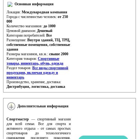
Основная информация
Локация:
Международная компания
Города с численностью человек:
от 250
000
Количество магазинов:
до 1000
Ценовой диапазон:
Дешевый
Категории потребителей:
Все
Размещение:
Внутри зданий, ТЦ, ТРЦ,
cобственные помещения, cобственные
здания
Размеры магазинов, кв.м.:
свыше 2000
Категория товаров:
Спортивные
товары, инвентарь, обувь, одежда
Раздел товаров:
Все виды спортивной
продукции, включая одежду и
инвентарь
Производство, хранение, доставка:
Дистрибуция, логистика, доставка
Дополнительная информация
Спортмастер
— спортивный магазин
для всей семьи. Все для спорта и
активного отдыха – от самых простых
спорттоваров до технологичного
снаряжения последнего поколения.