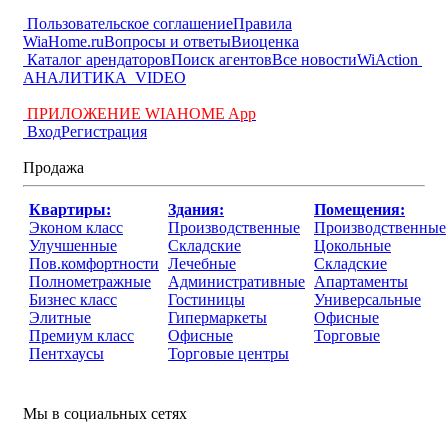
Пользовательское соглашение
Правила
WiaHome.ru
Вопросы и ответы
Виоценка
Каталог арендаторов
Поиск агентов
Все новости
WiAction
АНАЛИТИКА
VIDEO
ПРИЛОЖЕНИЕ WIAHOME App
Вход
Регистрация
Продажа
Квартиры:
Здания:
Помещения:
Эконом класс
Производственные
Производственные
Улучшенные
Складские
Цокольные
Пов.комфортности
Лечебные
Складские
Полнометражные
Административные
Апартаменты
Бизнес класс
Гостиницы
Универсальные
Элитные
Гипермаркеты
Офисные
Премиум класс
Офисные
Торговые
Пентхаусы
Торговые центры
Мы в социальных сетях