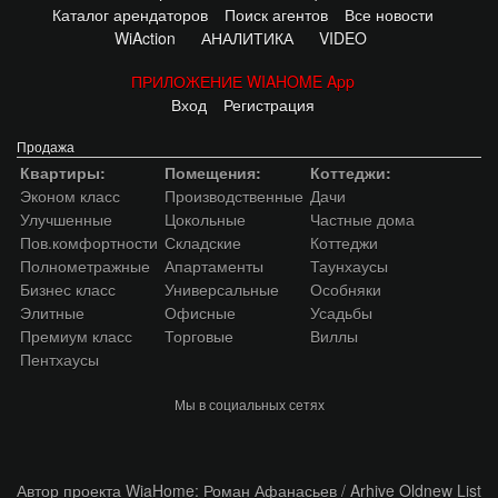
Каталог арендаторов
Поиск агентов
Все новости
WiAction
АНАЛИТИКА
VIDEO
ПРИЛОЖЕНИЕ WIAHOME App
Вход
Регистрация
Продажа
Квартиры:
Помещения:
Коттеджи:
Эконом класс
Производственные
Дачи
Улучшенные
Цокольные
Частные дома
Пов.комфортности
Складские
Коттеджи
Полнометражные
Апартаменты
Таунхаусы
Бизнес класс
Универсальные
Особняки
Элитные
Офисные
Усадьбы
Премиум класс
Торговые
Виллы
Пентхаусы
Мы в социальных сетях
Автор проекта WiaHome: Роман Афанасьев /
Arhive
Oldnew
List