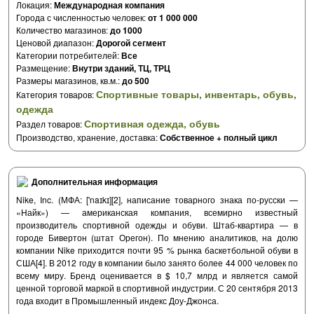
Локация:
Международная компания
Города с численностью человек:
от 1 000 000
Количество магазинов:
до 1000
Ценовой диапазон:
Дорогой сегмент
Категории потребителей:
Все
Размещение:
Внутри зданий, ТЦ, ТРЦ
Размеры магазинов, кв.м.:
до 500
Спортивные товары, инвентарь, обувь,
Категория товаров:
одежда
Спортивная одежда, обувь
Раздел товаров:
Производство, хранение, доставка:
Собственное + полный цикл
Дополнительная информация
Nike, Inc. (МФА: ['naɪkɪ][2], написание товарного знака по-русски —
«Найк») — американская компания, всемирно известный
производитель спортивной одежды и обуви. Штаб-квартира — в
городе Бивертон (штат Орегон). По мнению аналитиков, на долю
компании Nike приходится почти 95 % рынка баскетбольной обуви в
США[4]. В 2012 году в компании было занято более 44 000 человек по
всему миру. Бренд оценивается в $ 10,7 млрд и является самой
ценной торговой маркой в спортивной индустрии. С 20 сентября 2013
года входит в Промышленный индекс Доу-Джонса.