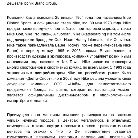
дешевле Iconix Brand Group.
Компания была основана 25 января 1964 года под названием Blue
Ribbon Sports, и официально стала Nike, Inc. 30 мая 1978 года. Nike
продает свою продукцию под собственной торговой маркой, а также
Nike Golf, Nike Pro, Nike+, Air Jordan, Nike Skateboarding и в том числе
под дочерними брендами Cole Haan, Hurley International и Converse.
Nike также принадлежала Bauer Hockey (позже переименована Nike
Bauer) в период между 1995 и 2008 годами. В дополнение к
производству одежды и экипировки, компания управляет розничными
магазинами под названием NikeTown. Nike является спонсором
многих спортсменов и спортивных команд по всему миру. С 1993 года
эксклюзивным дистрибьютором Nike на российском рынке была
компания «Делта-Спорт», но в 2003 году Nike решила учредить свою
дочернюю компанию ООО «Найк» для самостоятельного
продвижения бренда на рынке, которая по настоящий момент
является официальным дистрибьютором и уполномоченным
импортёром компании.
Преимущественно магазины компании размещаются на главных
улицах крупных городов, в Центрах мегаполисов, в отдельных
помещениях, а также внутри торговых и торгово – развлекательных
центров на этажах с 1-го по 2-й, предпочтение отдается
коммерческим площадям (торговым помещениям) правильной