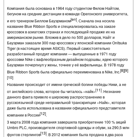
Компания была основана в 1964 году студентом Филом Найтом,
бегуном на средние дистанции в команде Орегонского университета,
[en]
и его тренером
Биллом Бауэрманом
. Сначала она носила
название Blue Ribbon Sports и специализировалась на заказе
кроссовок в азиатских странах и последующей продаже их на
американском рынке. Вложив в дело по 500 долларов, Найт и
Бауэрман заказали 300 пар кроссовок у японской компании Onitsuka
Tiger (в настоящее время ASICS). Первый самостоятельно
разработанный продукт компании — выпущенные в 1971 году
кроссовки Nike с вафлеобразным дизайном подошвы, идею которого
Бауэрман почерпнул у жены, точнее у её вафельницы. В 1978 году
[8]
[9]
Blue Ribbon Sports была официально переименована в Nike, Inc.
[10]
Название происходит от имени греческой богини победы Ники, а не
[11]
от английского слова, которое бы читалось «найк»
. Незнание
данного факта привело к широкому распространению в
русскоязычной среде неправильной транскрипции «Найк», которая
даже была использована в названии официального представителя
[12]
компании в России
.
3 марта 2008 года компания завершила приобретение 100 % акций
Umbro PLC, производителя спортивной одежды и обуви, за 290,5 млн
[13]
фунтов стерлингов
. В 2012 компания была продана в два раза