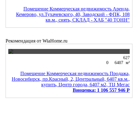
Помещение Коммерческая недвижимость Аренда,
Кемерово, ул.Тухачевского, 40, Заводский - ФПК, 108
кв.м., снять, СКЛАД - ХАБ "40 ТОНН"
Рекомендация от WiaHome.ru
269 000 000
Р
627
0
6407 м²
Помещение Коммерческая недвижимость Продажа,
Новосибирск, пр.Красный, 2, Центральный, 6407 кв.м.,
купить, Центр города, 6407 м2, ТЦ Мегас
Виоценка: 1 106 557 946
Р