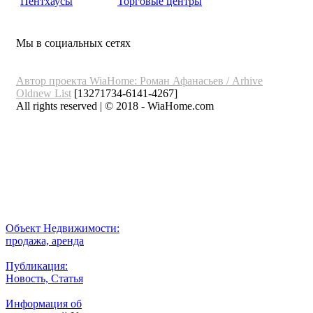
Пентхаусы
Торговые центры
Мы в социальных сетях
Автор проекта WiaHome: Роман Афанасьев /
Arhive
Oldnew
List
[13271734-6141-4267]
All rights reserved | © 2018 - WiaHome.com
Выбор города
Внимание
Разместить
Объект Недвижимости:
продажа, аренда
Публикация:
Новость, Статья
Информация об