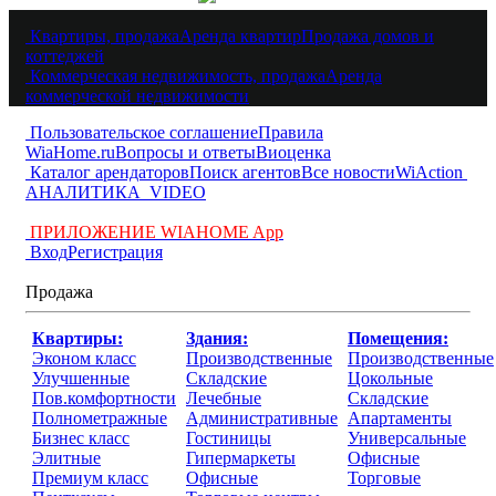
Квартиры, продажа
Аренда квартир
Продажа домов и
коттеджей
Коммерческая недвижимость, продажа
Аренда
коммерческой недвижимости
Пользовательское соглашение
Правила
WiaHome.ru
Вопросы и ответы
Виоценка
Каталог арендаторов
Поиск агентов
Все новости
WiAction
АНАЛИТИКА
VIDEO
ПРИЛОЖЕНИЕ WIAHOME App
Вход
Регистрация
Продажа
Квартиры:
Здания:
Помещения:
Эконом класс
Производственные
Производственные
Улучшенные
Складские
Цокольные
Пов.комфортности
Лечебные
Складские
Полнометражные
Административные
Апартаменты
Бизнес класс
Гостиницы
Универсальные
Элитные
Гипермаркеты
Офисные
Премиум класс
Офисные
Торговые