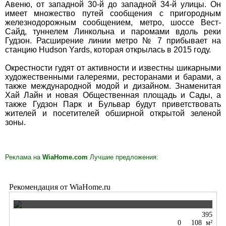
Авеню, от западной 30-й до западной 34-й улицы. Он
имеет множество путей сообщения с пригородным
железнодорожным сообщением, метро, ​​шоссе Вест-
Сайд, туннелем Линкольна и паромами вдоль реки
Гудзон. Расширение линии метро № 7 прибывает на
станцию ​​Hudson Yards, которая открылась в 2015 году.
Окрестности гудят от активности и известны шикарными
художественными галереями, ресторанами и барами, а
также международной модой и дизайном. Знаменитая
Хай Лайн и новая Общественная площадь и Сады, а
также Гудзон Парк и Бульвар будут приветствовать
жителей и посетителей обширной открытой зеленой
зоны.
Реклама на
WiaHome.com
Лучшие предложения:
Рекомендация от WiaHome.ru
490
Р
/мес за М²
395
0
108 м²