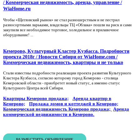
/ Коммерческая недвижимость, аренда, управление /
WiaHome.ru
Чтобы «Щегловский рынок» не стал разношерстным и не пестрил
разносортными ларьками, владельцы ТЦ «Облака» пошли на риск и сами
закупили все необходимое торговое, холодильное и прилавочное
оборудование! ...
Кемерово, Культурный Кластер Кузбасса. Подробности
проекта 2018г / Новости Сибири от WiaHome.com /
Коммерческая недвижимость, квартиры и не только
Стали известны подробности реализации проекта развития Культурного
Кластера Кузбасса, согласно которому город Кемерово - столица
Кемеровской области - приобретет новый статус, а именно статус
Культурного Центра всей Сибири.
Квартиры Кемерово продажа;
Аренда квартир в
Кемерово;
Продажа домов и коттеджей в Кемерово;
Коммерческая недвижимость Кемерово продажа;
Аренда
коммерческой недвижимости в Кемерово.
РАЗМЕСТИТЬ ОБЪЯВЛЕНИЕ