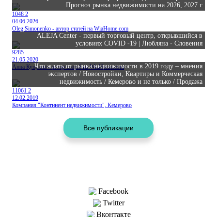
Прогноз рынка недвижимости на 2026, 2027 г
1048
2
04.06.2026
Oleg Simonenko - автор статей на WiaHome.com
ALEJA Center - первый торговый центр, открывшийся в
условиях COVID -19 | Любляна - Словения
9285
21.05.2020
Что ждать от рынка недвижимости в 2019 году – мнения
Анна Куприна - автор статей на WiaHome.com
экспертов / Новостройки, Квартиры и Коммерческая
недвижимость / Кемерово и не только / Продажа
11061
2
12.02.2019
Компания "Континент недвижимости", Кемерово
Поделиться
Facebook
Twitter
Вконтакте