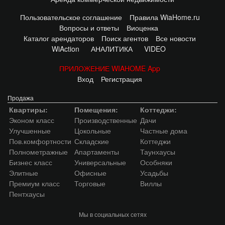
Пользовательское соглашение
Правила WiaHome.ru
Вопросы и ответы
Виоценка
Каталог арендаторов
Поиск агентов
Все новости
WiAction
АНАЛИТИКА
VIDEO
ПРИЛОЖЕНИЕ WIAHOME App
Вход
Регистрация
Продажа
Квартиры:
Помещения:
Коттеджи:
Эконом класс
Производственные
Дачи
Улучшенные
Цокольные
Частные дома
Пов.комфортности
Складские
Коттеджи
Полнометражные
Апартаменты
Таунхаусы
Бизнес класс
Универсальные
Особняки
Элитные
Офисные
Усадьбы
Премиум класс
Торговые
Виллы
Пентхаусы
Мы в социальных сетях