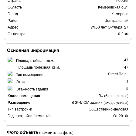
Страна
Россия
Область
Кемеровская обл.
Город
Кемерово
Район
Центральный
Адрес
ул.50 лет Октября, 27
От центра
0-2 км
Основная информация
47
Площадь общая, кв.м.
Площадь полезная, кв.м.
47
Street Retail
Тип помещения
1
Этаж
5
Этажность здания
Класс помещения
B+ (бизнес плюс)
Размещение
В ЖИЛОМ здании (вход с улицы)
Тип застройки
Общественно-деловая
Год постройки (ремонта)
От 2010г
Фото объекта
(нажмите на фото)