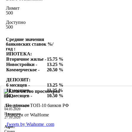
Лимит
500
Доступно
500
Средние значения
банковских ставок %/
год :
ИПОТЕКА:
Вторичное жилье -
15.75 %
Новостройки -
13.25 %
Коммерческое -
20.50 %
ДЕПОЗИТ:
6 месяцев -
13.25 %
12 месяцев -
11.25 %
24 месяцев -
10.50 %
8902
По данным ТОП-10 банков РФ
Дата публикации
04.05.2020
Изменения
Новости от WiaHome
27.10.2020
Tweets by Wiahome_com
Адрес:
Страна