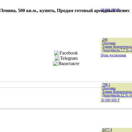
енина, 500 кв.м., купить, Продам готовый арендный бизнес
38 900 000
Р
246
Продажа
Здание Коммерческа
Доходность 7.7 %, 
Facebook
Цена договорная
Telegram
Вконтакте
798
1
Продажа
Здание Коммерческа
Доходность 12 %, г
50 000 000
Р
8477
4