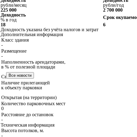
Доходность
Доходность
рубли/месяц
рубли/год
225 000
2 700 000
Доходность
Срок окупаемос
% в год
18
6
Доходность указана без учёта налогов и затрат
Дополнительная информация
Класс здания
-
Размещение
-
Наполненность арендаторами,
в % от полезной площади
Свыше 80%
Наличие прилегающей
к объекту парковки
Открытая (на территории)
Количество парковочных мест
0
Расстояние до остановок
-
Техническая информация
Высота потолков, м.
-