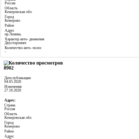
Россия
Область
Кемеровская обл.
Город
Кемерово
Район
Адрес
пр.Ленина,
Характер авто- движения
Двустороннее
Количество авто- полос
-
8902
Дата публикации
04.05.2020
Изменения
27.10.2020
Адрес:
Страна
Россия
Область
Кемеровская обл.
Город
Кемерово
Район
Адрес