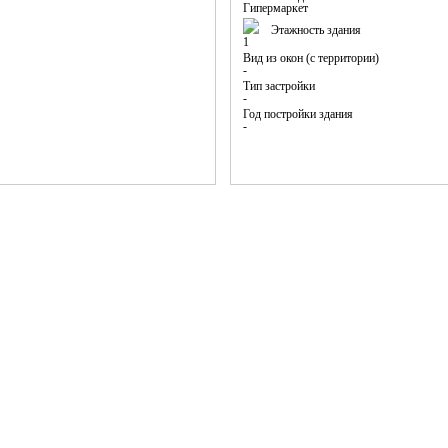
Гипермаркет
Этажность здания
1
Вид из окон (с территории)
-
Тип застройки
-
Год постройки здания
-