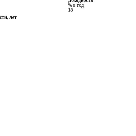
Доходность
% в год
18
ти, лет