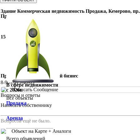
Здание Коммерческая недвижимость Продажа, Кемерово, пр.Л
Продажа
15 000 000
Р
Поделиться
Продам готовый арендный бизнес
8-909-515-40-03
В сфере недвижимости
Написать Сообщение
c 2026г.
Вопросы и ответы
Все объекты
Продажа
Написать собственнику
Аренда
Вопросов ещё не было.
Объект на Карте + Аналоги
Всего объявлений