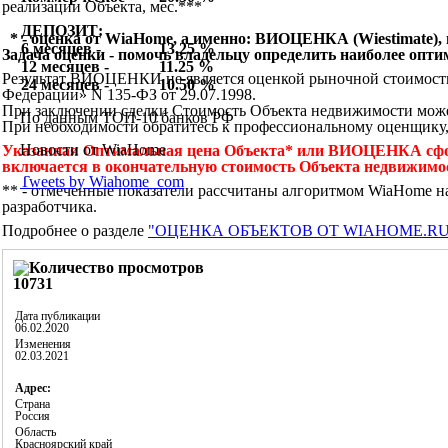
реализации Объекта, мес.***
ДЕПОЗИТ:
* - оценка от WiaHome, а именно: ВИОЦЕНКА (Wiestimate),
6 месяцев -
13.25 %
Задача оценки - помочь владельцу определить наиболее опти
12 месяцев -
11.25 %
Результат ВИОЦЕНКИ не является оценкой рыночной стоимости
24 месяцев -
10.50 %
Федерации» N 135-ФЗ от 29.07.1998.
При заключении сделки Стоимость Объекта недвижимости мож
По данным ТОП-10 банков РФ
При необходимости обратитесь к профессиональному оценщику
Новости от WiaHome
Указанная Оптимальная цена Объекта* или ВИОЦЕНКА сфор
включается в окончательную стоимость Объекта недвижимо
Tweets by Wiahome_com
** - отмеченные показатели рассчитаны алгоритмом WiaHome н
разработчика.
Подробнее о разделе
"ОЦЕНКА ОБЪЕКТОВ ОТ WIAHOME.RU – 
10731
Дата публикации
06.02.2020
Изменения
02.03.2021
Адрес:
Страна
Россия
Область
Красноярский край