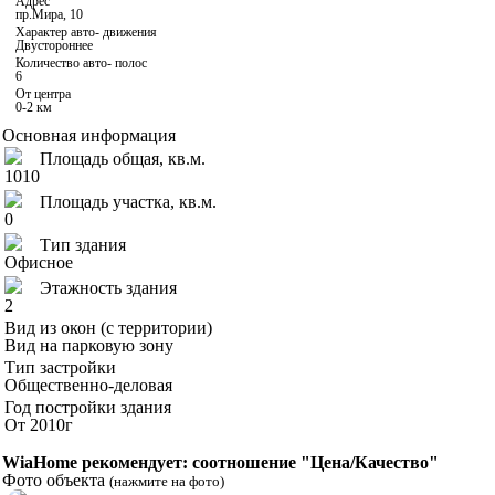
Адрес
пр.Мира, 10
Характер авто- движения
Двустороннее
Количество авто- полос
6
От центра
0-2 км
Основная информация
Площадь общая, кв.м.
1010
Площадь участка, кв.м.
0
Тип здания
Офисное
Этажность здания
2
Вид из окон (с территории)
Вид на парковую зону
Тип застройки
Общественно-деловая
Год постройки здания
От 2010г
WiaHome рекомендует: соотношение "Цена/Качество"
Фото объекта
(нажмите на фото)