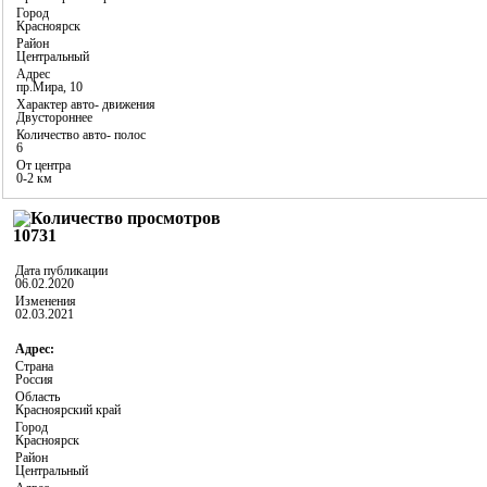
Город
Красноярск
Район
Центральный
Адрес
пр.Мира, 10
Характер авто- движения
Двустороннее
Количество авто- полос
6
От центра
0-2 км
10731
Дата публикации
06.02.2020
Изменения
02.03.2021
Адрес:
Страна
Россия
Область
Красноярский край
Город
Красноярск
Район
Центральный