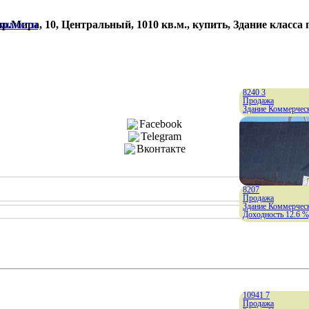
.Мира, 10, Центральный, 1010 кв.м., купить, Здание класса
ижимости
8240
3
Продажа
Здание Коммерческ
Facebook
Telegram
Вконтакте
8207
Продажа
Здание Коммерческ
Доходность 12.6 %
10941
7
Продажа