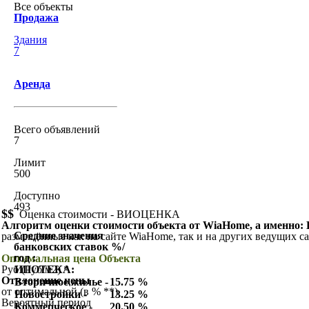
Все объекты
Продажа
Здания
7
Аренда
Всего объявлений
7
Лимит
500
Доступно
493
$$
Оценка стоимости - ВИОЦЕНКА
Алгоритм оценки стоимости объекта от WiaHome, а именно:
Средние значения
размещённые как на сайте WiaHome, так и на других ведущих с
банковских ставок %/
год :
Оптимальная цена Объекта
Руб (Руб/м2) *
ИПОТЕКА:
Отклонение цены
Вторичное жилье -
15.75 %
от оптимальной (в % **)
Новостройки -
13.25 %
Вероятный период
Коммерческое -
20.50 %