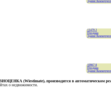
Здание Коммерческ
11479
2
Продажа
Здание Коммерческ
10967
8
Продажа
Здание Коммерческ
 ВИОЦЕНКА (Wiestimate), производится в автоматическом р
айтах о недвижимости.