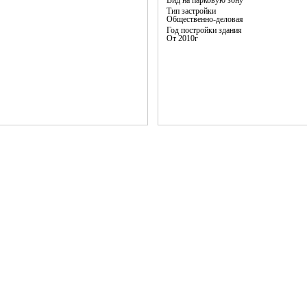
Вид на парковую зону
Тип застройки
Общественно-деловая
Год постройки здания
От 2010г