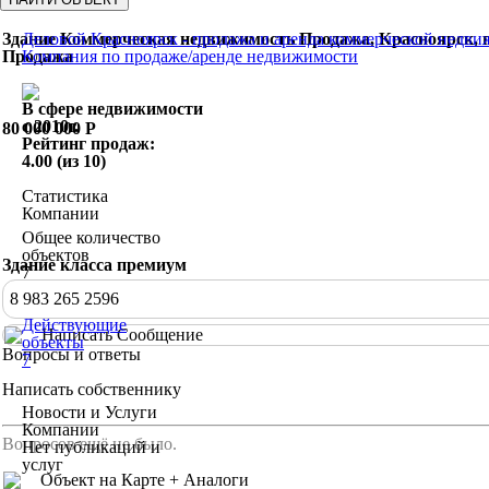
Здание Коммерческая недвижимость Продажа, Красноярск, пр
Деловой Красноярск - продажа и аренда коммерческой недв
Продажа
Компания по продаже/аренде недвижимости
В сфере недвижимости
c 2010г.
80 000 000
Р
Рейтинг продаж:
Поделиться
4.00 (из 10)
Статистика
Компании
Общее количество
объектов
Здание класса премиум
7
8 983 265 2596
Действующие
Написать Сообщение
объекты
Вопросы и ответы
7
Написать собственнику
Новости и Услуги
Компании
Вопросов ещё не было.
Нет публикаций и
услуг
Объект на Карте + Аналоги