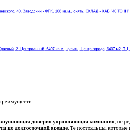
ского, 40, Заводский - ФПК, 108 кв.м., снять, СКЛАД - ХАБ "40 ТОНН"
сный, 2, Центральный, 6407 кв.м., купить, Центр города, 6407 м2, ТЦ
 преимуществ.
и внушающая доверия управляющая компания,
не ре
ги по долгосрочной аренде.
Те постояльцы, которые