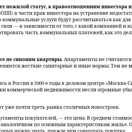
т нежилой статус, к правоотношениям инвестора и
ЗОПП) в части прав инвестора на устранение недоста
а коммунальные услуги будут рассчитываться как для
свои — в зависимости от того, с какой компанией и н
дотировать часть коммунальных платежей, как это дел
се не синоним квартиры.
Апартаменты не считаются
еняются жесткие санитарные и иные нормы. Тем не м
ь в России в 2000-е годы в деловом центре «Москва-
ики коммерческой недвижимости несли огромные убы
т уже почти треть рынка столичных новостроек.
таменты покупателей, — это цена. В среднем стоимост
 в аналогичном по основным характеристикам жилье. 
оторых нужно знать, прежде чем совершать покупку.