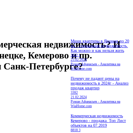
ммерческая недвижимость? И
Мини квартиры в Японии по 20
м2 - социальная недвижимость.
Как можно и как нельзя жить
нецке, Кемерово и пр.
3822
1
25.02.2024
и Санк-Петербурге?
Роман Афанасьев - Аналитика на
WiaHome.com
Почему не падают цены на
недвижимость в 2024г - Анализ
продаж квартир
3392
21.02.2024
Роман Афанасьев - Аналитика на
WiaHome.com
Коммерческая недвижимость
Кемерово - продажа. Топ Лист
объектов на 07.2019
8818
3