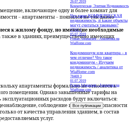
26.07.2019
Коммерческая, Элитная Недвижимость
омещение, включающее одну и более комнат для
Что такое КОММЕРЧЕСКАЯ
мости – апартаменты – появился не так давно
недвижимость, и какие объекты
могут считаться таковыми?
щиеся к жилому фонду, но имеющие необходимые
17161
1
05.07.2019
а также в зданиях, преимущественно имеющих
Роман Афанасьев - Аналитика на
WiaHome.com
Кондоминиум или квартира – в
чем отличие? Что такое
кондоминиум - Изучаем
недвижимость / аналитика от
WiaHome.com
78469
3
01.07.2019
Роман Афанасьев - Аналитика на
кольку апартаменты формально не относятся к
WiaHome.com
кого помещения. Однако завышенные тарифы на
 эксплуатационных расходов будут включаться:
видеонаблюдение, соблюдение пожарной безопасности
только от качества управления зданием, в состав
предоставляемых услуг.