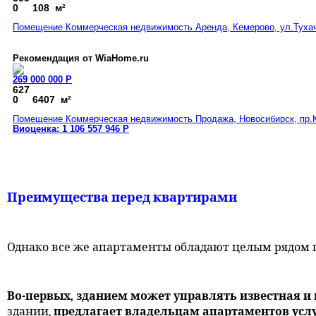
0
108 м²
Помещение Коммерческая недвижимость Аренда, Кемерово, ул.Тухачев
Рекомендация от WiaHome.ru
269 000 000
Р
627
0
6407 м²
Помещение Коммерческая недвижимость Продажа, Новосибирск, пр.Кра
Виоценка: 1 106 557 946
Р
Преимущества перед квартирами
Однако все же апартаменты обладают целым рядом
Во-первых, зданием может управлять известная 
здании,
предлагает владельцам апартаментов услу