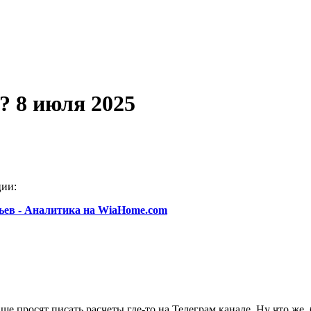
? 8 июля 2025
ции:
ьев - Аналитика на WiaHome.com
аще просят писать расчеты где-то на Телеграм канале. Ну что же,