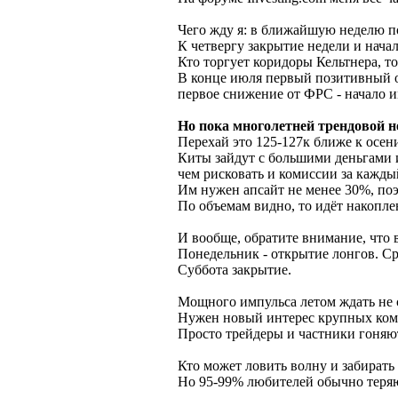
Чего жду я: в ближайшую неделю п
К четвергу закрытие недели и нача
Кто торгует коридоры Кельтнера, т
В конце июля первый позитивный
первое снижение от ФРС - начало и
Но пока многолетней трендовой не
Перехай это 125-127к ближе к осен
Киты зайдут с большими деньгами и 
чем рисковать и комиссии за кажды
Им нужен апсайт не менее 30%, поэ
По объемам видно, то идёт накопле
И вообще, обратите внимание, что 
Понедельник - открытие лонгов. Ср
Суббота закрытие.
Мощного импульса летом ждать не с
Нужен новый интерес крупных комп
Просто трейдеры и частники гоняют
Кто может ловить волну и забирать 
Но 95-99% любителей обычно теряю