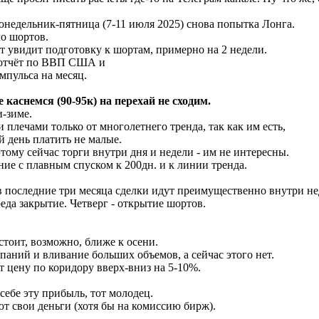
онедельник-пятница (7-11 июля 2025) снова попытка Лонга.
ло шортов.
от увидит подготовку к шортам, примерно на 2 недели.
 отчёт по ВВП США и
мпульса на месяц.
 каснемся (90-95к) на перехай не сходим.
и-зиме.
плечами только от многолетнего тренда, так как им есть,
й день платить не малые.
тому сейчас торги внутри дня и недели - им не интересны.
ние с плавным спуском к 200дн. и к линии тренда.
в последние три месяца сделки идут преимущественно внутри не
еда закрытие. Четверг - открытие шортов.
тоит, возможно, ближе к осени.
аний и вливание больших объемов, а сейчас этого нет.
 цену по коридору вверх-вниз на 5-10%.
себе эту прибыль, тот молодец.
т свои деньги (хотя бы на комиссию бирж).