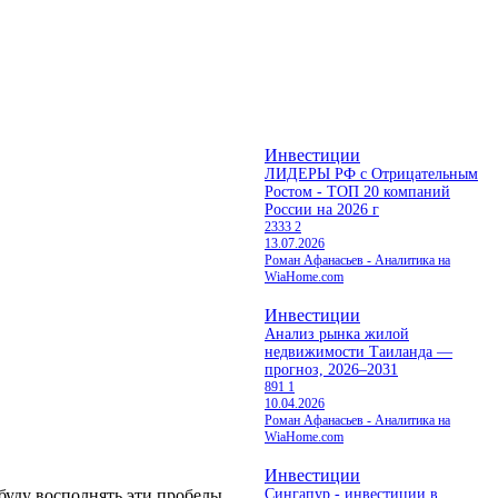
Инвестиции
ЛИДЕРЫ РФ с Отрицательным
Ростом - ТОП 20 компаний
России на 2026 г
2333
2
13.07.2026
Роман Афанасьев - Аналитика на
WiaHome.com
Инвестиции
Анализ рынка жилой
недвижимости Таиланда —
прогноз, 2026–2031
891
1
10.04.2026
Роман Афанасьев - Аналитика на
WiaHome.com
Инвестиции
 буду восполнять эти пробелы.
Сингапур - инвестиции в