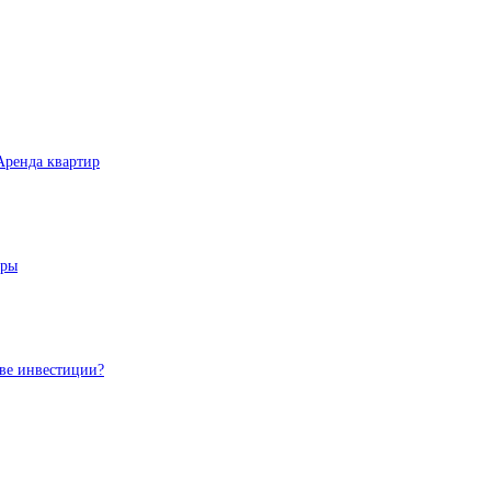
Аренда квартир
еры
тве инвестиции?