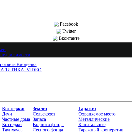
Facebook
Twitter
Вконтакте
жей
 недвижимости
и ответы
Виоценка
АЛИТИКА
VIDEO
Коттеджи:
Земли:
Гаражи:
Дачи
Сельскохоз
Охраняемое место
Частные дома
Запаса
Металлические
Коттеджи
Водного фонда
Капитальные
Таунхаусы
Лесного фонда
Гаражный кооператив