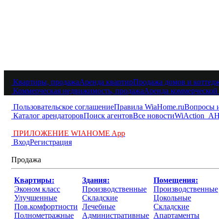
Поделиться
Квартиры, продажа
Аренда квартир
Продажа домов и коттед
Коммерческая недвижимость, продажа
Аренда коммерческой
Пользовательское соглашение
Правила WiaHome.ru
Вопросы 
Каталог арендаторов
Поиск агентов
Все новости
WiAction
АН
ПРИЛОЖЕНИЕ WIAHOME App
Вход
Регистрация
Продажа
Квартиры:
Здания:
Помещения:
Эконом класс
Производственные
Производственные
Улучшенные
Складские
Цокольные
Пов.комфортности
Лечебные
Складские
Полнометражные
Административные
Апартаменты