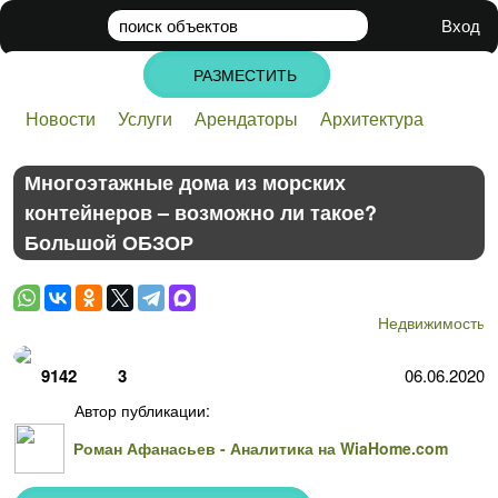
поиск
объектов
Вход
РАЗМЕСТИТЬ
Новости
Услуги
Арендаторы
Архитектура
Банки
Бизнес
Инвестиции
Недвижимость
Стартапы
Строительство
Технологии
Многоэтажные дома из морских
контейнеров – возможно ли такое?
Большой ОБЗОР
Недвижимость
9142
3
06.06.2020
Автор публикации:
Роман Афанасьев - Аналитика на WiaHome.com