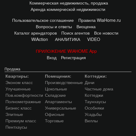
Коммерческая недвижимость, продажа
Аренда коммерческой недвижимости
Пользовательское соглашение
Правила WiaHome.ru
Вопросы и ответы
Виоценка
Каталог арендаторов
Поиск агентов
Все новости
WiAction
АНАЛИТИКА
VIDEO
ПРИЛОЖЕНИЕ WIAHOME App
Вход
Регистрация
Продажа
Квартиры:
Помещения:
Коттеджи:
Эконом класс
Производственные
Дачи
Улучшенные
Цокольные
Частные дома
Пов.комфортности
Складские
Коттеджи
Полнометражные
Апартаменты
Таунхаусы
Бизнес класс
Универсальные
Особняки
Элитные
Офисные
Усадьбы
Премиум класс
Торговые
Виллы
Пентхаусы