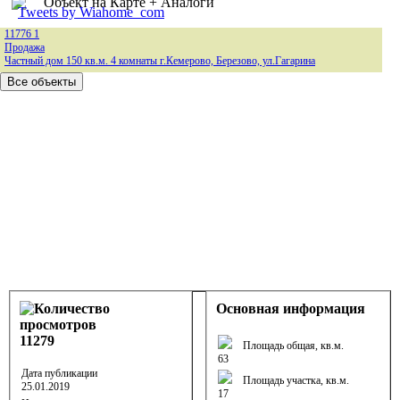
Объект на Карте + Аналоги
Tweets by Wiahome_com
11776
1
Продажа
Частный дом 150 кв.м. 4 комнаты г.Кемерово, Березово, ул.Гагарина
Основная информация
11279
Площадь общая, кв.м.
63
Дата публикации
Площадь участка, кв.м.
25.01.2019
17