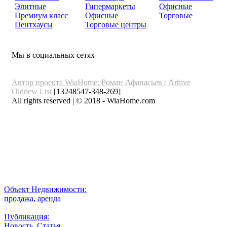
Элитные
Гипермаркеты
Офисные
Премиум класс
Офисные
Торговые
Пентхаусы
Торговые центры
Мы в социальных сетях
Автор проекта WiaHome: Роман Афанасьев /
Arhive
Oldnew
List
[13248547-348-269]
All rights reserved | © 2018 - WiaHome.com
Выбор города
Внимание
Разместить
Объект Недвижимости:
продажа, аренда
Публикация:
Новость, Статья