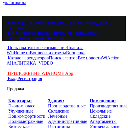
ул.Гагарина
Квартиры, продажа
Аренда квартир
Продажа домов и
коттеджей
Коммерческая недвижимость, продажа
Аренда
коммерческой недвижимости
Пользовательское соглашение
Правила
WiaHome.ru
Вопросы и ответы
Виоценка
Каталог арендаторов
Поиск агентов
Все новости
WiAction
АНАЛИТИКА
VIDEO
ПРИЛОЖЕНИЕ WIAHOME App
Вход
Регистрация
Продажа
Квартиры:
Здания:
Помещения:
Эконом класс
Производственные
Производственные
Улучшенные
Складские
Цокольные
Пов.комфортности
Лечебные
Складские
Полнометражные
Административные
Апартаменты
Бизнес класс
Гостиницы
Универсальные