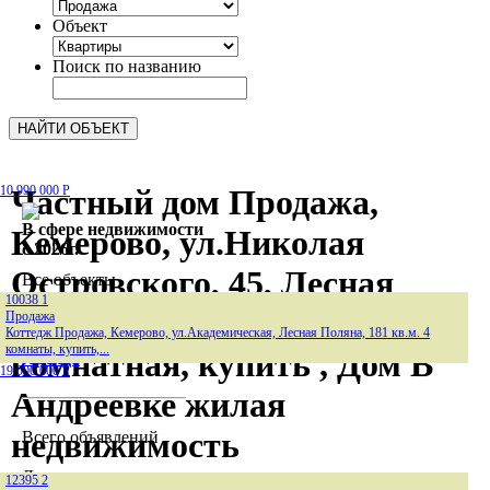
Объект
Поиск по названию
10 990 000
Частный дом Продажа,
Р
В сфере недвижимости
Кемерово, ул.Николая
c 2026г.
Островского, 45, Лесная
Все объекты
Продажа
10038
1
Поляна, 63 кв.м. 3
Продажа
Коттедж Продажа, Кемерово, ул.Академическая, Лесная Поляна, 181 кв.м. 4
комнаты, купить,...
комнатная, купить , Дом В
Аренда
19 000 000
Р
Андреевке жилая
недвижимость
Всего объявлений
Продажа
Лимит
12395
2