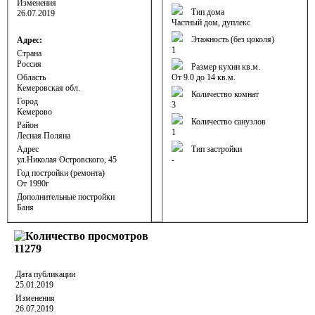
Изменения
Тип дома
26.07.2019
Частный дом, дуплекс
Этажность (без цоколя)
Адрес:
1
Страна
Россия
Размер кухни кв.м.
Область
От 9.0 до 14 кв.м.
Кемеровская обл.
Количество комнат
Город
3
Кемерово
Количество санузлов
Район
1
Лесная Поляна
Адрес
Тип застройки
ул.Николая Островского, 45
-
Год постройки (ремонта)
От 1990г
Дополнительные постройки
Баня
11279
Дата публикации
25.01.2019
Изменения
26.07.2019