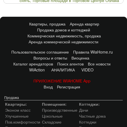
снять, Торговые площади в Торговом Центре Облака
Квартиры, продажа
Аренда квартир
Продажа домов и коттеджей
Коммерческая недвижимость, продажа
Аренда коммерческой недвижимости
Пользовательское соглашение
Правила WiaHome.ru
Вопросы и ответы
Виоценка
Каталог арендаторов
Поиск агентов
Все новости
WiAction
АНАЛИТИКА
VIDEO
ПРИЛОЖЕНИЕ WIAHOME App
Вход
Регистрация
Продажа
Квартиры:
Помещения:
Коттеджи:
Эконом класс
Производственные
Дачи
Улучшенные
Цокольные
Частные дома
Пов.комфортности
Складские
Коттеджи