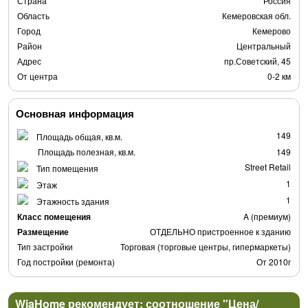
Страна
Россия
Область
Кемеровская обл.
Город
Кемерово
Район
Центральный
Адрес
пр.Советский, 45
От центра
0-2 км
Основная информация
149
Площадь общая, кв.м.
Площадь полезная, кв.м.
149
Street Retail
Тип помещения
1
Этаж
1
Этажность здания
Класс помещения
A (премиум)
Размещение
ОТДЕЛЬНО пристроенное к зданию
Тип застройки
Торговая (торговые центры, гипермаркеты)
Год постройки (ремонта)
От 2010г
WiaHome рекомендует: соотношение "Цена/