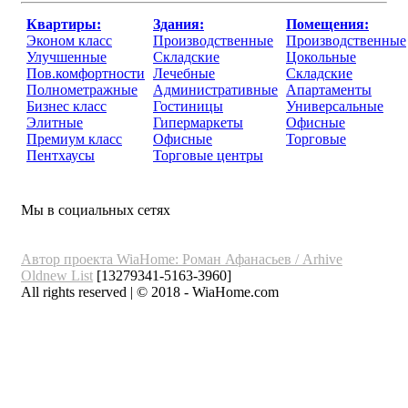
Квартиры:
Здания:
Помещения:
Эконом класс
Производственные
Производственные
Улучшенные
Складские
Цокольные
Пов.комфортности
Лечебные
Складские
Полнометражные
Административные
Апартаменты
Бизнес класс
Гостиницы
Универсальные
Элитные
Гипермаркеты
Офисные
Премиум класс
Офисные
Торговые
Пентхаусы
Торговые центры
Мы в социальных сетях
Автор проекта WiaHome: Роман Афанасьев /
Arhive
Oldnew
List
[13279341-5163-3960]
All rights reserved | © 2018 - WiaHome.com
Выбор города
Внимание