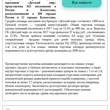
магазинов «Детский мир»
представлена 625 магазинами в
России и Казахстане,
расположенными в 209 городах
России и 12 городах Казахстана.
Средняя площадь магазинов под брендом «Детский мир» составляет 1400 кв.м.
Ценовой сегмент — «средний минус/средний». Общая торговая площадь
группы компаний увеличилась в 2017 году на 15,4% до 688 тыс. кв.м. Выручка
ГК «Детский мир» по итогам 2017 года превысила 97 млрд руб., увеличившись
на 21,9%. Чистая прибыль компании составила 4,8 млрд руб. Основная
специализация - продажа товаров для детей: игрушки, одежда, обувь,
сопутствующие товары. Располагаются внутри ТЦ (ТРЦ), преимущественно на
1-м, 2-м, реже на 3-м этажах, занимая торговые площади (коммерческую
недвижимость) в долгосрочную аренду размерами до 2000 кв.м.
Преимущественно магазины компании размещаются на главных улицах
крупных городов, в Центрах мегаполисов, в отдельных помещениях, а также
внутри торговых и торгово – развлекательных центров на этажах с 1-го по 2-й,
предпочтение отдается коммерческим площадям (торговым помещениям для
коммерческой аренды) правильной (прямоугольной) планировки, с высотой
потолков не менее 3,5 метров, расположенных на видных местах (например,
вблизи эскалаторов). Заключаются долгосрочные договоры аренды
коммерческой недвижимости (с регистрацией).
Обязательно наличие
свободного места на фасаде здания под наружную рекламу.