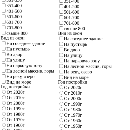
301-350
351-400
351-400
401-500
401-500
501-600
501-600
601-700
601-700
701-800
701-800
свыше 800
свыше 800
Вид из окон
Вид из окон
На соседнее здание
На соседнее здание
На пустырь
На пустырь
Во двор
Во двор
На улицу
На улицу
На парковую зону
На парковую зону
На лесной массив, горы
На лесной массив, горы
На реку, озеро
На реку, озеро
Вид на море
Вид на море
Год постройки
Год постройки
От 2020г
От 2020г
От 2010г
От 2010г
От 2000г
От 2000г
От 1990г
От 1990г
От 1980г
От 1980г
От 1970г
От 1970г
От 1960г
От 1960г
От 1950г