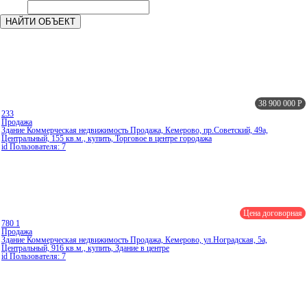
38 900 000
Р
233
Продажа
Здание Коммерческая недвижимость Продажа, Кемерово, пр.Советский, 49а,
Центральный, 155 кв.м., купить, Торговое в центре городажа
id Пользователя: 7
Цена договорная
780
1
Продажа
Здание Коммерческая недвижимость Продажа, Кемерово, ул.Ноградская, 5а,
Центральный, 916 кв.м., купить, Здание в центре
id Пользователя: 7