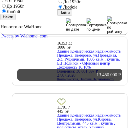
От 1950г
До 1950г
До 1950г
Любой
Любой
Новости от WiaHome
Tweets by Wiahome_com
16353
33
1006 м²
Здание Коммерческая недвижимость
Продажа, Кемерово, ул.Проездная,
2/3, Рудничный, 1006 кв.м., купить,
БЦ Полигон - Офисный центр
Доходность 16.10%
Виоценка: 30 801 597
Р
13 450 000
Р
27.07.2020
Коммерческая, Элитная Недвижимость
11701
7
445 м²
Здание Коммерческая недвижимость
Продажа, Кемерово, ул.Кирова,
Центральный, 445 кв.м., купить ,
под офисы, отель, клинику