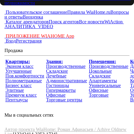
недвижимости
Пользовательское соглашение
Правила WiaHome.ru
Вопросы
и ответы
Виоценка
Каталог арендаторов
Поиск агентов
Все новости
WiAction
АНАЛИТИКА
VIDEO
ПРИЛОЖЕНИЕ WIAHOME App
Вход
Регистрация
Продажа
Квартиры:
Здания:
Помещения:
К
Эконом класс
Производственные
Производственные
Д
Улучшенные
Складские
Цокольные
Ч
Пов.комфортности
Лечебные
Складские
д
Полнометражные
Административные
Апартаменты
К
Бизнес класс
Гостиницы
Универсальные
Т
Элитные
Гипермаркеты
Офисные
О
Премиум класс
Офисные
Торговые
У
Пентхаусы
Торговые центры
В
Мы в социальных сетях
Автор проекта WiaHome: Роман Афанасьев /
Arhive
Oldnew