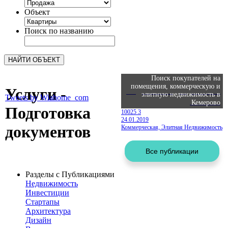
Объект
Поиск по названию
Поиск покупателей на
помещения, коммерческую и
Услуги -
Подготовка документов
элитную недвижимость в
Tweets by Wiahome_com
10 000
Р
Кемерово
Подготовка
10025
3
24.01.2019
документов
Коммерческая, Элитная Недвижимость
Разделы с Публикациями
Недвижимость
Инвестиции
Стартапы
Архитектура
Дизайн