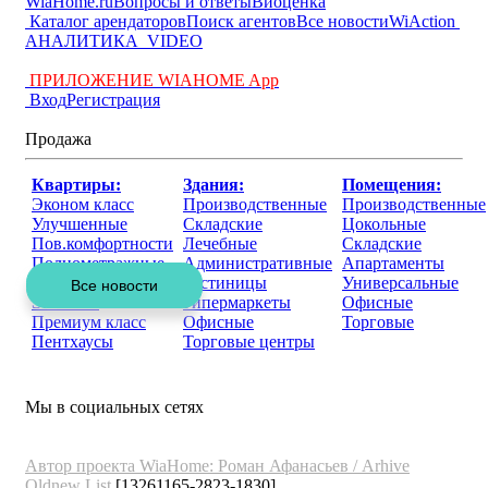
WiaHome.ru
Вопросы и ответы
Виоценка
Каталог арендаторов
Поиск агентов
Все новости
WiAction
АНАЛИТИКА
VIDEO
ПРИЛОЖЕНИЕ WIAHOME App
Вход
Регистрация
Продажа
Квартиры:
Здания:
Помещения:
Эконом класс
Производственные
Производственные
Улучшенные
Складские
Цокольные
Пов.комфортности
Лечебные
Складские
Полнометражные
Административные
Апартаменты
Бизнес класс
Гостиницы
Универсальные
Элитные
Гипермаркеты
Офисные
Премиум класс
Офисные
Торговые
Пентхаусы
Торговые центры
Мы в социальных сетях
Автор проекта WiaHome: Роман Афанасьев /
Arhive
Oldnew
List
[13261165-2823-1830]