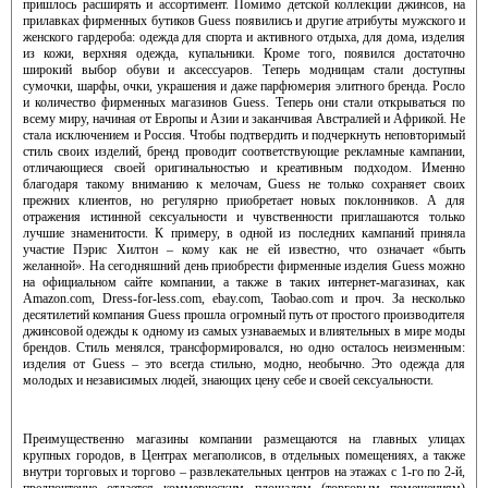
пришлось расширять и ассортимент. Помимо детской коллекции джинсов, на
прилавках фирменных бутиков Guess появились и другие атрибуты мужского и
женского гардероба: одежда для спорта и активного отдыха, для дома, изделия
из кожи, верхняя одежда, купальники. Кроме того, появился достаточно
широкий выбор обуви и аксессуаров. Теперь модницам стали доступны
сумочки, шарфы, очки, украшения и даже парфюмерия элитного бренда. Росло
и количество фирменных магазинов Guess. Теперь они стали открываться по
всему миру, начиная от Европы и Азии и заканчивая Австралией и Африкой. Не
стала исключением и Россия. Чтобы подтвердить и подчеркнуть неповторимый
стиль своих изделий, бренд проводит соответствующие рекламные кампании,
отличающиеся своей оригинальностью и креативным подходом. Именно
благодаря такому вниманию к мелочам, Guess не только сохраняет своих
прежних клиентов, но регулярно приобретает новых поклонников. А для
отражения истинной сексуальности и чувственности приглашаются только
лучшие знаменитости. К примеру, в одной из последних кампаний приняла
участие Пэрис Хилтон – кому как не ей известно, что означает «быть
желанной». На сегодняшний день приобрести фирменные изделия Guess можно
на официальном сайте компании, а также в таких интернет-магазинах, как
Amazon.com, Dress-for-less.com, ebay.com, Taobao.com и проч. За несколько
десятилетий компания Guess прошла огромный путь от простого производителя
джинсовой одежды к одному из самых узнаваемых и влиятельных в мире моды
брендов. Стиль менялся, трансформировался, но одно осталось неизменным:
изделия от Guess – это всегда стильно, модно, необычно. Это одежда для
молодых и независимых людей, знающих цену себе и своей сексуальности.
Преимущественно магазины компании размещаются на главных улицах
крупных городов, в Центрах мегаполисов, в отдельных помещениях, а также
внутри торговых и торгово – развлекательных центров на этажах с 1-го по 2-й,
предпочтение отдается коммерческим площадям (торговым помещениям)