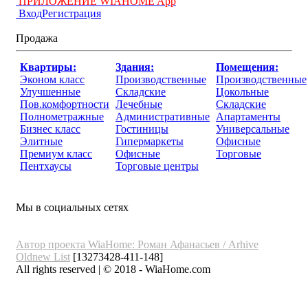
ПРИЛОЖЕНИЕ WIAHOME App
Вход
Регистрация
Продажа
Квартиры:
Здания:
Помещения:
Эконом класс
Производственные
Производственные
Улучшенные
Складские
Цокольные
Пов.комфортности
Лечебные
Складские
Полнометражные
Административные
Апартаменты
Бизнес класс
Гостиницы
Универсальные
Элитные
Гипермаркеты
Офисные
Премиум класс
Офисные
Торговые
Пентхаусы
Торговые центры
Мы в социальных сетях
Автор проекта WiaHome: Роман Афанасьев /
Arhive
Oldnew
List
[13273428-411-148]
All rights reserved | © 2018 - WiaHome.com
Выбор города