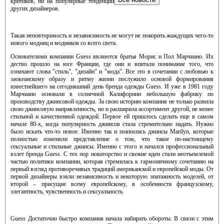
критиков, ни на популярные тенденции
других дизайнеров.
Такая неповторимость и независимость не могут не покорить жаждущих чего-то
нового модниц и модников со всего света.
Основателями компании Guess являются братья Морис и Пол Марчиано. Их
дество прошло на юге Франции, где они и впитали понимание того, что
означают слова "стиль", "дизайн" и "мода". Все это в сочетании с любовью к
заокеанскому образу и ритму жизни послужило основой формирования
известнейшего на сегодняшний день бренда одежды Guess. И уже в 1981 году
Марчиано основали в солнечной Калифорнии небольшую фабрику по
производству джинсовой одежды. За свою историю компания не только развила
свою джинсовую направленность, но и расширила ассортимент другой, не менее
стильной и качественной одеждой. Первое ей пришлось сделать еще в самом
начале 80-х, когда популярность джинсов стала стремительно падать. Нужно
было искать что-то новое. Именно так и появились джинсы Marilyn, которые
полностью изменили представление о том, что такое по-настоящему
сексуальные и стильные джинсы. Именно с этого и начался профессиональный
взлет бренда Guess. С тех пор новаторство и свежие идеи стали неотъемлемой
частью политики компании, которая стремилась к гармоничному сочетанию на
первый взгляд противоречивых традиций американской и европейской моды. От
первой дизайнеры взяли независимость и некоторую эпатажность моделей, от
второй – присущие всему европейскому, в особенности французскому,
элегантность, чувственность и сексуальность.
Guess Достаточно быстро компания начала набирать обороты. В связи с этим