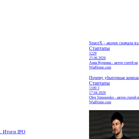
SpaceX - акции сначала вз
Стартапы
1229
25.06.2026
Анна Куприна - автор статей на
WiaHome.com
Почему убыточные компан
Стартапы
1109
3
17.04.2026
Oleg Simonenko - автор статей н
WiaHome.com
и. Итоги IPO