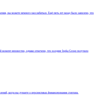
ения, вы можете немного расслабиться. Ещё пять лет назад было заявлено, что
й момент неизвестно, однако отмечено, что холдинг Ingka Group получило
лений, когда вы думаете о перспективах финансирования стартапа.