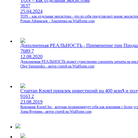
TON – как отдельная экосистема
3637
25.04.2024
TON – как отдельная экосистема - что из себя представляет новая экосист
Роман Афанасьев - Аналитика на WiaHome.com
Дополненная РЕАЛЬНОСТЬ - Применение при Прода
7689
7
12.08.2020
Дополненная РЕАЛЬНОСТЬ может существенно сократить затраты на рекла
Oleg Simonenko - автор статей на WiaHome.com
Стартап Knotel привлек инвестиций на 400 млн$ и по
9163
2
23.08.2019
Компания Knotel Inc., которая позиционирует себя как компания с более у
Анна Куприна - автор статей на WiaHome.com