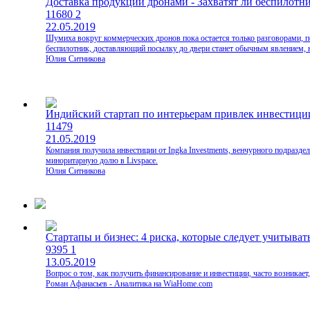
Доставка продукции дронами - Захватят ли беспилот
11680
2
22.05.2019
Шумиха вокруг коммерческих дронов пока остается только разговорами, поэ
беспилотник, доставляющий посылку до двери станет обычным явлением, н
Юлия Ситникова
Индийский стартап по интерьерам привлек инвестиции
11479
21.05.2019
Компания получила инвестиции от Ingka Investments, венчурного подразде
миноритарную долю в Livspace.
Юлия Ситникова
Стартапы и бизнес: 4 риска, которые следует учитыва
9395
1
13.05.2019
Вопрос о том, как получить финансирование и инвестиции, часто возникает
Роман Афанасьев - Аналитика на WiaHome.com