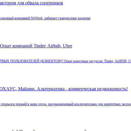
ктором для обвала соперников
дложенный компанией WeWork, набирает грандиозные размеры
Опыт компаний Tinder, Airbnb, Uber
ЕРВЫХ ПОЛЬЗОВАТЕЛЕЙ (КЛИЕНТОВ)? Опыт известных ресурсов: Tinder, AirBNB, Uber
 Майами. Альтернатива - коммерческая недвижимость!
 открылся первый в мире отель, предназначенный исключительно для раритетных экспо