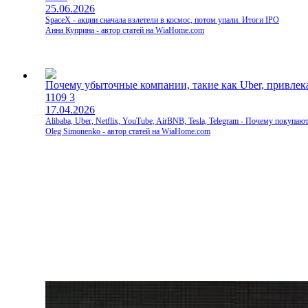
25.06.2026
SpaceX - акции сначала взлетели в космос, потом упали. Итоги IPO
Анна Куприна - автор статей на WiaHome.com
Почему убыточные компании, такие как Uber, привле
1109
3
17.04.2026
Alibaba, Uber, Netflix, YouTube, AirBNB, Tesla, Telegram - Почему покупаю
Oleg Simonenko - автор статей на WiaHome.com