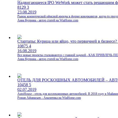
Надвигающееся IPO WeWork может стать решающим фа
8129
3
23.08.2019
Рынок коммерческой офисной аренды в форме коворкингов, когда-то пре
Анна Куприна - автор статей на WiaHome.com
Стартапы: Курица или яйцо, что первичней в бизнесе? 
10875
4
16.08.2019
Все новые проекты сталкиваются с главной задачей - КАК ПРИВЛЕЧЬ П
Анна Куприна - автор статей на WiaHome.com
ОТЕЛЬ ДЛЯ РОСКОШНЫХ АВТОМОБИЛЕЙ – АВТОХАУС,
10458
5
02.07.2019
AutoHouse - отель для коллекционных автомобилей. В 2018 году в Майами
Роман Афанасьев - Аналитика на WiaHome.com