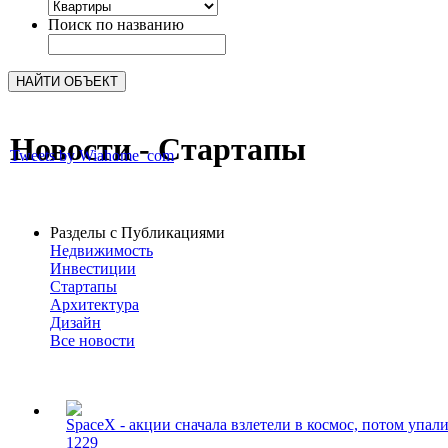
Поиск по названию
Новости - Стартапы
Tweets by Wiahome_com
Разделы с Публикациями
Недвижимость
Инвестиции
Стартапы
Архитектура
Дизайн
Все новости
SpaceX - акции сначала взлетели в космос, потом упал
1229