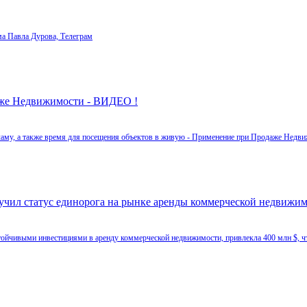
ема Павла Дурова, Телеграм
же Недвижимости - ВИДЕО !
му, а также время для посещения объектов в живую - Применение при Продаже Недв
лучил статус единорога на рынке аренды коммерческой недвижи
стойчивыми инвестициями в аренду коммерческой недвижимости, привлекла 400 млн $, что