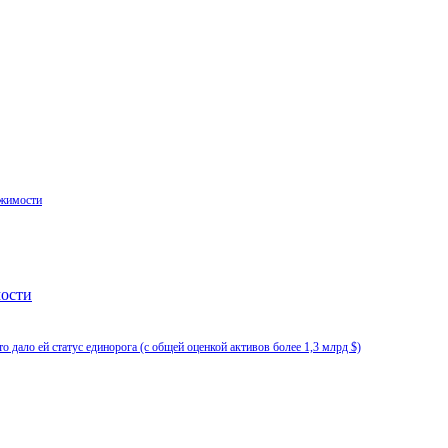
ижимости
мости
 дало ей статус единорога (с общей оценкой активов более 1,3 млрд $)