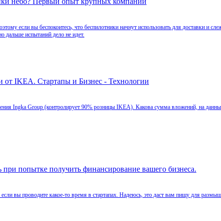
ники небо? Первый опыт крупных компаний
тому если вы беспокоитесь, что беспилотники начнут использовать для доставки и слеж
о дальше испытаний дело не идет.
 от IKEA. Стартапы и Бизнес - Технологии
ления Ingka Group (контролирует 90% розницы IKEA). Какова сумма вложений, на данны
ть при попытке получить финансирование вашего бизнеса.
, если вы проводите какое-то время в стартапах. Надеюсь, это даст вам пищу для размыш