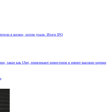
летели в космос, потом упали. Итоги IPO
ии, такие как Uber, привлекают инвесторов и имеют высокие оценки
а