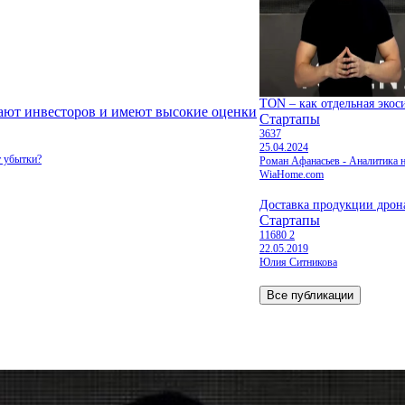
TON – как отдельная экос
кают инвесторов и имеют высокие оценки
Стартапы
3637
25.04.2024
т убытки?
Роман Афанасьев - Аналитика 
WiaHome.com
Доставка продукции дрон
Стартапы
11680
2
22.05.2019
Юлия Ситникова