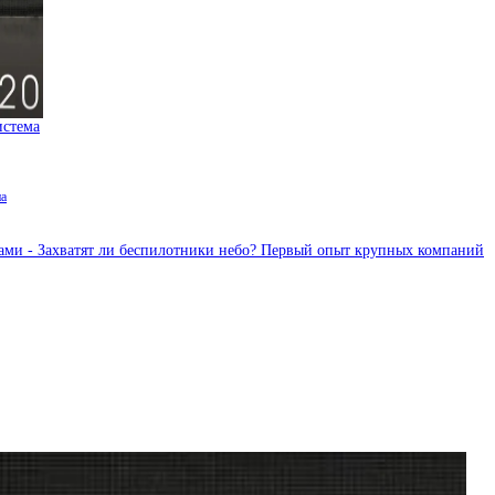
истема
на
ами - Захватят ли беспилотники небо? Первый опыт крупных компаний