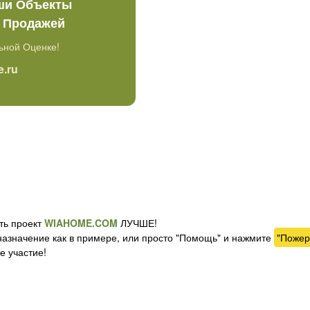
ши Объекты
е Продажей
ьной Оценке!
.ru
ь проект
WIAHOME.COM
ЛУЧШЕ!
назначение как в примере, или просто "Помощь" и нажмите
"Пожер
е участие!