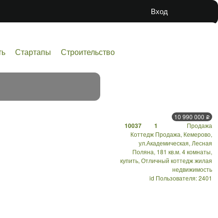
Вход
ть
Стартапы
Строительство
10 990 000
Р
10037
1
Продажа
Коттедж Продажа, Кемерово,
ул.Академическая, Лесная
Поляна, 181 кв.м. 4 комнаты,
купить, Отличный коттедж жилая
недвижимость
id Пользователя: 2401