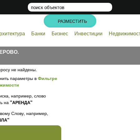
поиск
объектов
РАЗМЕСТИТЬ
рхитектура
Банки
Бизнес
Инвестиции
Недвижимос
ЕРОВО.
росу не найдены.
нить параметры в
Фильтре
ижимости
иска, например, слово
ь на
"АРЕНДА"
евому Слову, например,
ЛЛА"