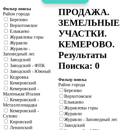
Фильтр поиска
ПРОДАЖА.
Район города
Березово
ЗЕМЕЛЬНЫЕ
Верхотомское
УЧАСТКИ.
Елыкаево
Журавлевы горы
КЕМЕРОВО.
Журавли
Журавли -
Результаты
Заповедный лес
Заводский
Поиска: 0
Заводский - ФПК
Заводский - Южный
Кедровка
Фильтр поиска
Кемеровский
Район города
Кемеровский -
Березово
Маленькая Италия
Верхотомское
Кемеровский -
Елыкаево
Металлплощадка
Журавлевы горы
Кемеровский -
Журавли
Сухово
Журавли - Заповедный лес
Кировский
Заводский
Ленинский