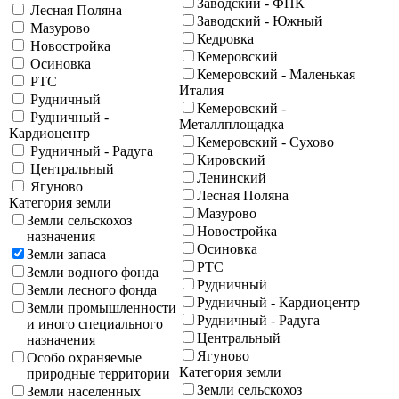
Заводский - ФПК
Лесная Поляна
Заводский - Южный
Мазурово
Кедровка
Новостройка
Кемеровский
Осиновка
Кемеровский - Маленькая
РТС
Италия
Рудничный
Кемеровский -
Рудничный -
Металлплощадка
Кардиоцентр
Кемеровский - Сухово
Рудничный - Радуга
Кировский
Центральный
Ленинский
Ягуново
Лесная Поляна
Категория земли
Мазурово
Земли сельскохоз
Новостройка
назначения
Осиновка
Земли запаса
РТС
Земли водного фонда
Рудничный
Земли лесного фонда
Рудничный - Кардиоцентр
Земли промышленности
Рудничный - Радуга
и иного специального
Центральный
назначения
Ягуново
Особо охраняемые
Категория земли
природные территории
Земли сельскохоз
Земли населенных