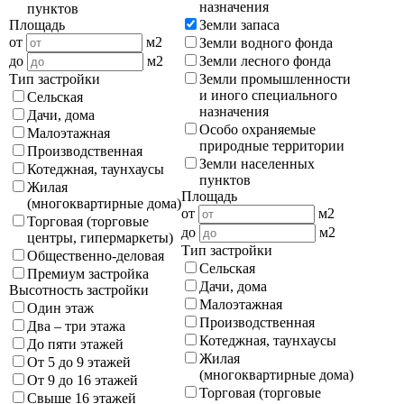
назначения
пунктов
Земли запаса
Площадь
от
м2
Земли водного фонда
Земли лесного фонда
до
м2
Земли промышленности
Тип застройки
и иного специального
Сельская
назначения
Дачи, дома
Особо охраняемые
Малоэтажная
природные территории
Производственная
Земли населенных
Котеджная, таунхаусы
пунктов
Жилая
Площадь
(многоквартирные дома)
от
м2
Торговая (торговые
до
м2
центры, гипермаркеты)
Тип застройки
Общественно-деловая
Сельская
Премиум застройка
Дачи, дома
Высотность застройки
Малоэтажная
Один этаж
Производственная
Два – три этажа
Котеджная, таунхаусы
До пяти этажей
Жилая
От 5 до 9 этажей
(многоквартирные дома)
От 9 до 16 этажей
Торговая (торговые
Свыше 16 этажей