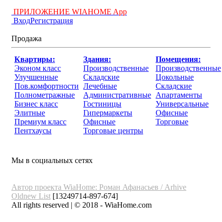
ПРИЛОЖЕНИЕ WIAHOME App
Вход
Регистрация
Продажа
Квартиры:
Здания:
Помещения:
Эконом класс
Производственные
Производственные
Улучшенные
Складские
Цокольные
Пов.комфортности
Лечебные
Складские
Полнометражные
Административные
Апартаменты
Бизнес класс
Гостиницы
Универсальные
Элитные
Гипермаркеты
Офисные
Премиум класс
Офисные
Торговые
Пентхаусы
Торговые центры
Мы в социальных сетях
Автор проекта WiaHome: Роман Афанасьев /
Arhive
Oldnew
List
[13249714-897-674]
All rights reserved | © 2018 - WiaHome.com