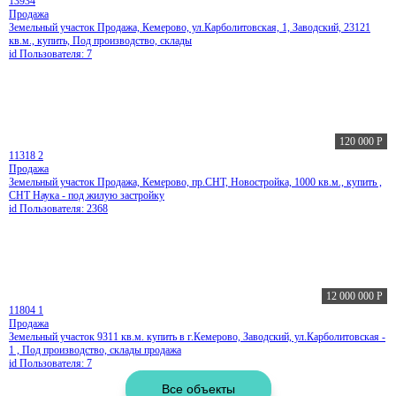
13934
Продажа
Земельный участок Продажа, Кемерово, ул.Карболитовская, 1, Заводский, 23121
кв.м., купить, Под производство, склады
id Пользователя: 7
120 000
Р
11318
2
Продажа
Земельный участок Продажа, Кемерово, пр.СНТ, Новостройка, 1000 кв.м., купить ,
СНТ Наука - под жилую застройку
id Пользователя: 2368
12 000 000
Р
11804
1
Продажа
Земельный участок 9311 кв.м. купить в г.Кемерово, Заводский, ул.Карболитовская -
1 , Под производство, склады продажа
id Пользователя: 7