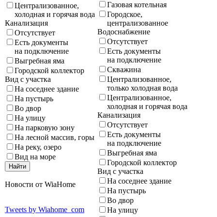
Газовая котельная
Централизованное,
Городское,
холодная и горячая вода
централизованное
Канализация
Водоснабжение
Отсутствует
Отсутствует
Есть документы
Есть документы
на подключение
на подключение
Выгребная яма
Скважина
Городской коллектор
Централизованное,
Вид с участка
только холодная вода
На соседнее здание
Централизованное,
На пустырь
холодная и горячая вода
Во двор
Канализация
На улицу
Отсутствует
На парковую зону
Есть документы
На лесной массив, горы
на подключение
На реку, озеро
Выгребная яма
Вид на море
Городской коллектор
Вид с участка
На соседнее здание
Новости от WiaHome
На пустырь
Во двор
Tweets by Wiahome_com
На улицу