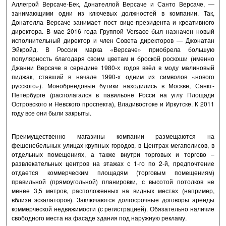
Аллегрой Версаче-Бек, Донателлой Версаче и Санто Версаче, —
занимающими одни из ключевых должностей в компании. Так,
Донателла Версаче занимает пост вице-президента и креативного
директора. В мае 2016 года Группой Versace был назначен новый
исполнительный директор и член Совета директоров — Джонатан
Эйкройд. В России марка «Версаче» приобрела большую
популярность благодаря своим цветам и броской роскоши (именно
Джанни Версаче в середине 1980-х годов ввёл в моду малиновый
пиджак, ставший в начале 1990-х одним из символов «нового
русского»). Монобрендовые бутики находились в Москве, Санкт-
Петербурге (располагался в павильоне Росси на углу Площади
Островского и Невского проспекта), Владивостоке и Иркутске. К 2011
году все они были закрыты.
Преимущественно магазины компании размещаются на
фешенебельных улицах крупных городов, в Центрах мегаполисов, в
отдельных помещениях, а также внутри торговых и торгово –
развлекательных центров на этажах с 1-го по 2-й, предпочтение
отдается коммерческим площадям (торговым помещениям)
правильной (прямоугольной) планировки, с высотой потолков не
менее 3,5 метров, расположенных на видных местах (например,
вблизи эскалаторов). Заключаются долгосрочные договоры аренды
коммерческой недвижимости (с регистрацией). Обязательно наличие
свободного места на фасаде здания под наружную рекламу.