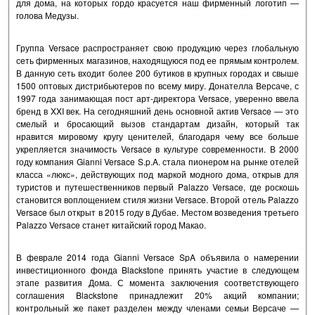
для дома, на которых гордо красуется наш фирменный логотип —
голова Медузы.
Группа Versace распространяет свою продукцию через глобальную
сеть фирменных магазинов, находящуюся под ее прямым контролем.
В данную сеть входит более 200 бутиков в крупных городах и свыше
1500 оптовых дистрибьютеров по всему миру. Донателла Версаче, с
1997 года занимающая пост арт-директора Versace, уверенно ввела
бренд в XXI век. На сегодняшний день основной актив Versace — это
смелый и бросающий вызов стандартам дизайн, который так
нравится мировому кругу ценителей, благодаря чему все больше
укрепляется значимость Versace в культуре современности. В 2000
году компания Gianni Versace S.p.A. стала пионером на рынке отелей
класса «люкс», действующих под маркой модного дома, открыв для
туристов и путешественников первый Palazzo Versace, где роскошь
становится воплощением стиля жизни Versace. Второй отель Palazzo
Versace был открыт в 2015 году в Дубае. Местом возведения третьего
Palazzo Versace станет китайский город Макао.
В феврале 2014 года Gianni Versace SpA объявила о намерении
инвестиционного фонда Blackstone принять участие в следующем
этапе развития Дома. С момента заключения соответствующего
соглашения Blackstone принадлежит 20% акций компании;
контрольный же пакет разделен между членами семьи Версаче —