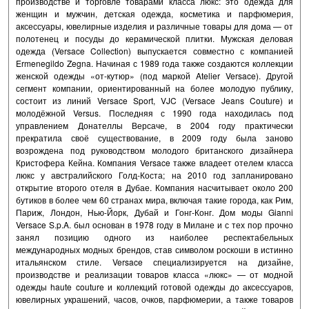
производстве и торговле товарами класса люкс: это одежда для
женщин и мужчин, детская одежда, косметика и парфюмерия,
аксессуары, ювелирные изделия и различные товары для дома — от
полотенец и посуды до керамической плитки. Мужская деловая
одежда (Versace Collection) выпускается совместно с компанией
Ermenegildo Zegna. Начиная с 1989 года также создаются коллекции
женской одежды «от-кутюр» (под маркой Atelier Versace). Другой
сегмент компании, ориентированный на более молодую публику,
состоит из линий Versace Sport, VJC (Versace Jeans Couture) и
молодёжной Versus. Последняя с 1990 года находилась под
управлением Донателлы Версаче, в 2004 году практически
прекратила своё существование, в 2009 году была заново
возрождена под руководством молодого британского дизайнера
Кристофера Кейна. Компания Versace также владеет отелем класса
люкс у австралийского Голд-Коста; на 2010 год запланировано
открытие второго отеля в Дубае. Компания насчитывает около 200
бутиков в более чем 60 странах мира, включая такие города, как Рим,
Париж, Лондон, Нью-Йорк, Дубай и Гонг-Конг. Дом моды Gianni
Versace S.p.A. был основан в 1978 году в Милане и с тех пор прочно
занял позицию одного из наиболее респектабельных
международных модных брендов, став символом роскоши в истинно
итальянском стиле. Versace специализируется на дизайне,
производстве и реализации товаров класса «люкс» — от модной
одежды haute couture и коллекций готовой одежды до аксессуаров,
ювелирных украшений, часов, очков, парфюмерии, а также товаров