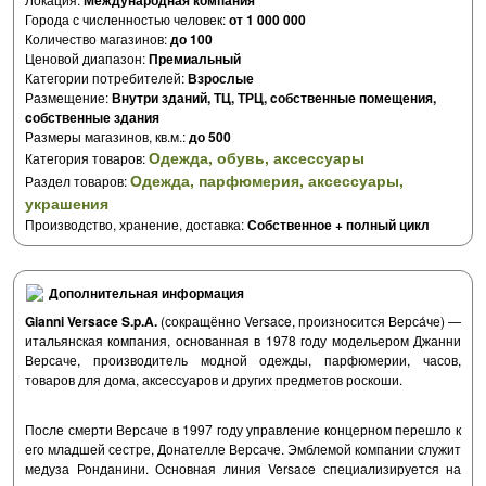
Международная компания
Города с численностью человек:
от 1 000 000
Количество магазинов:
до 100
Ценовой диапазон:
Премиальный
Категории потребителей:
Взрослые
Размещение:
Внутри зданий, ТЦ, ТРЦ, cобственные помещения,
cобственные здания
Размеры магазинов, кв.м.:
до 500
Одежда, обувь, аксессуары
Категория товаров:
Одежда, парфюмерия, аксессуары,
Раздел товаров:
украшения
Производство, хранение, доставка:
Собственное + полный цикл
Дополнительная информация
Gianni Versace S.p.A.
(сокращённо Versace, произносится Верса́че) —
итальянская компания, основанная в 1978 году модельером Джанни
Версаче, производитель модной одежды, парфюмерии, часов,
товаров для дома, аксессуаров и других предметов роскоши.
После смерти Версаче в 1997 году управление концерном перешло к
его младшей сестре, Донателле Версаче. Эмблемой компании служит
медуза Ронданини. Основная линия Versace специализируется на