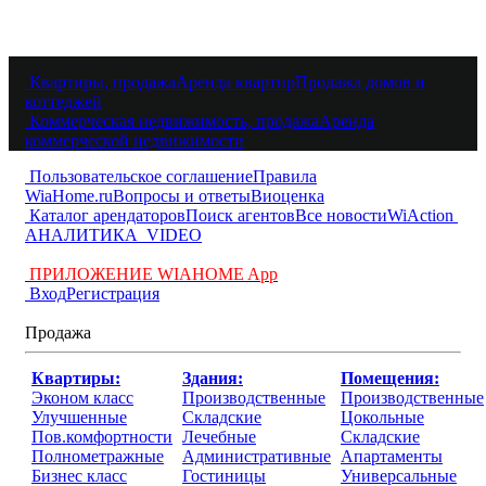
Квартиры, продажа
Аренда квартир
Продажа домов и
коттеджей
Коммерческая недвижимость, продажа
Аренда
коммерческой недвижимости
Пользовательское соглашение
Правила
WiaHome.ru
Вопросы и ответы
Виоценка
Каталог арендаторов
Поиск агентов
Все новости
WiAction
АНАЛИТИКА
VIDEO
ПРИЛОЖЕНИЕ WIAHOME App
Вход
Регистрация
Продажа
Квартиры:
Здания:
Помещения:
Эконом класс
Производственные
Производственные
Улучшенные
Складские
Цокольные
Пов.комфортности
Лечебные
Складские
Полнометражные
Административные
Апартаменты
Бизнес класс
Гостиницы
Универсальные