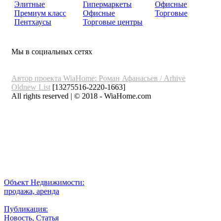
Элитные
Гипермаркеты
Офисные
Премиум класс
Офисные
Торговые
Пентхаусы
Торговые центры
Мы в социальных сетях
Автор проекта WiaHome: Роман Афанасьев /
Arhive
Oldnew
List
[13275516-2220-1663]
All rights reserved | © 2018 - WiaHome.com
Выбор города
Внимание
Разместить
Объект Недвижимости:
продажа, аренда
Публикация:
Новость, Статья