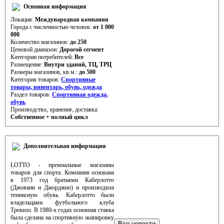
Основная информация
Локация:
Международная компания
Города с численностью человек:
от 1 000
000
Количество магазинов:
до 250
Ценовой диапазон:
Дорогой сегмент
Категории потребителей:
Все
Размещение:
Внутри зданий, ТЦ, ТРЦ
Размеры магазинов, кв.м.:
до 500
Категория товаров:
Спортивные
товары, инвентарь, обувь, одежда
Раздел товаров:
Спортивная одежда,
обувь
Производство, хранение, доставка:
Собственное + полный цикл
Дополнительная информация
LOTTO - премиальные магазины
товаров для спорта. Компания основана
в 1973 год братьями Каберлотто
(Джовани и Джорджио) и производила
теннисную обувь. Каберлотто были
владельцами футбольного клуба
Тревизо. В 1980-х годах основная ставка
была сделана на спортивную экипировку