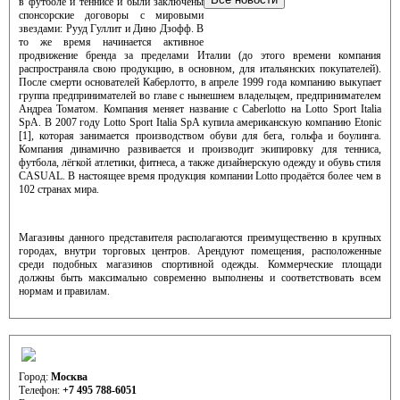
в футболе и теннисе и были заключены
спонсорские договоры с мировыми
звездами: Рууд Гуллит и Дино Дзофф. В
то же время начинается активное
продвижение бренда за пределами Италии (до этого времени компания
распространяла свою продукцию, в основном, для итальянских покупателей).
После смерти основателей Каберлотто, в апреле 1999 года компанию выкупает
группа предпринимателей во главе с нынешнем владельцем, предпринимателем
Андреа Томатом. Компания меняет название с Caberlotto на Lotto Sport Italia
SpA. В 2007 году Lotto Sport Italia SpA купила американскую компанию Etonic
[1], которая занимается производством обуви для бега, гольфа и боулинга.
Компания динамично развивается и производит экипировку для тенниса,
футбола, лёгкой атлетики, фитнеса, а также дизайнерскую одежду и обувь стиля
CASUAL. В настоящее время продукция компании Lotto продаётся более чем в
102 странах мира.
Магазины данного представителя располагаются преимущественно в крупных
городах, внутри торговых центров. Арендуют помещения, расположенные
среди подобных магазинов спортивной одежды. Коммерческие площади
должны быть максимально современно выполнены и соответствовать всем
нормам и правилам.
Контактная информация отдела развития (аренды)
Город:
Москва
Телефон:
+7 495 788-6051