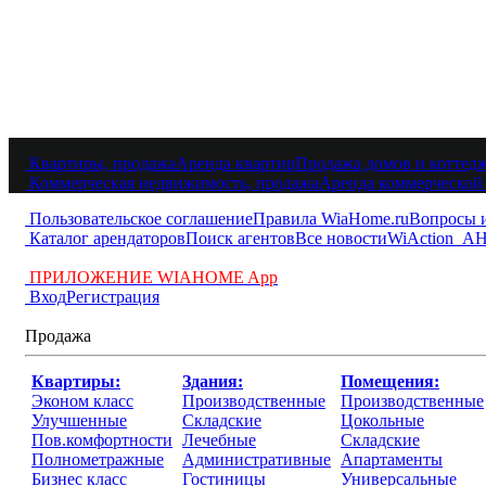
Квартиры, продажа
Аренда квартир
Продажа домов и коттед
Коммерческая недвижимость, продажа
Аренда коммерческой
Пользовательское соглашение
Правила WiaHome.ru
Вопросы 
Каталог арендаторов
Поиск агентов
Все новости
WiAction
АН
ПРИЛОЖЕНИЕ WIAHOME App
Вход
Регистрация
Продажа
Квартиры:
Здания:
Помещения:
Эконом класс
Производственные
Производственные
Улучшенные
Складские
Цокольные
Пов.комфортности
Лечебные
Складские
Полнометражные
Административные
Апартаменты
Бизнес класс
Гостиницы
Универсальные