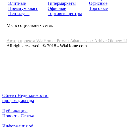
Элитные
Гипермаркеты
Офисные
Премиум класс
Офисные
Торговые
Пентхаусы
Торговые центры
Мы в социальных сетях
Автор проекта WiaHome: Роман Афанасьев /
Arhive
Oldnew
Li
All rights reserved | © 2018 - WiaHome.com
Выбор города
Внимание
Разместить
Объект Недвижимости:
продажа, аренда
Публикация:
Новость, Статья
Информация об