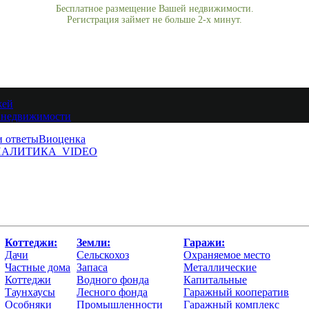
Бесплатное размещение Вашей недвижимости.
Регистрация займет не больше 2-х минут.
жей
 недвижимости
и ответы
Виоценка
АЛИТИКА
VIDEO
Коттеджи:
Земли:
Гаражи:
Дачи
Сельскохоз
Охраняемое место
Частные дома
Запаса
Металлические
Коттеджи
Водного фонда
Капитальные
Таунхаусы
Лесного фонда
Гаражный кооператив
Особняки
Промышленности
Гаражный комплекс