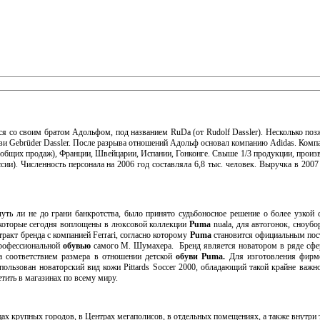
ся со своим братом Адольфом, под названием RuDa (от Rudolf Dassler). Несколько по
ви Gebrüder Dassler. После разрыва отношений Адольф основал компанию Adidas. Комп
общих продаж), Франции, Швейцарии, Испании, Гонконге. Свыше 1/3 продукции, произ
сии). Численность персонала на 2006 год составляла 6,8 тыс. человек. Выручка в 2007
 чуть ли не до грани банкротства, было принято судьбоносное решение о более узкой
, которые сегодня воплощены в люксовой коллекции
Puma
nuala, для автогонок, сноубо
акт бренда с компанией Ferrari, согласно которому
Puma
становится официальным пос
 профессиональной
обувью
самого М. Шумахера. Бренд является новатором в ряде сфер
за соответствием размера в отношении детской
обуви
Puma.
Для изготовления фирм
ользован новаторский вид кожи Pittards Soccer 2000, обладающий такой крайне важно
тить в магазинах по всему миру.
 крупных городов, в Центрах мегаполисов, в отдельных помещениях, а также внутри т