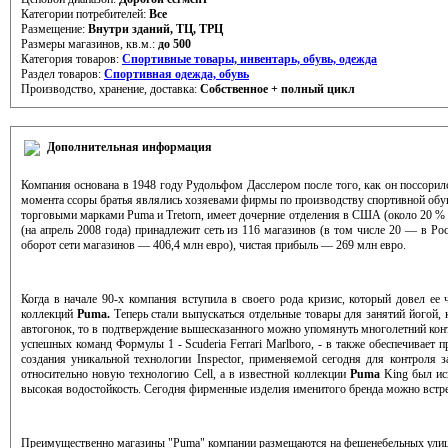
Категории потребителей:
Все
Размещение:
Внутри зданий, ТЦ, ТРЦ
Размеры магазинов, кв.м.:
до 500
Категория товаров:
Спортивные товары, инвентарь, обувь, одежда
Раздел товаров:
Спортивная одежда, обувь
Производство, хранение, доставка:
Собственное + полный цикл
Дополнительная информация
Компания основана в 1948 году Рудольфом Дасслером после того, как он поссорил
момента ссоры братья являлись хозяевами фирмы по производству спортивной обу
торговыми марками Puma и Tretorn, имеет дочерние отделения в США (около 20 % 
(на апрель 2008 года) принадлежит сеть из 116 магазинов (в том числе 20 — в Рос
оборот сети магазинов — 406,4 млн евро), чистая прибыль — 269 млн евро.
Когда в начале 90-х компания вступила в своего рода кризис, который довел ее
коллекций
Puma.
Теперь стали выпускаться отдельные товары для занятий йогой
автогонок, то в подтверждение вышесказанного можно упомянуть многолетний контр
успешных команд Формулы 1 - Scuderia Ferrari Marlboro, - в также обеспечивает
создания уникальной технологии Inspector, применяемой сегодня для контроля 
относительно новую технологию Cell, а в известной коллекции
Puma
King был исп
высокая водостойкость. Сегодня фирменные изделия именитого бренда можно встре
Преимущественно магазины "Puma" компании размещаются на фешенебельных улицах