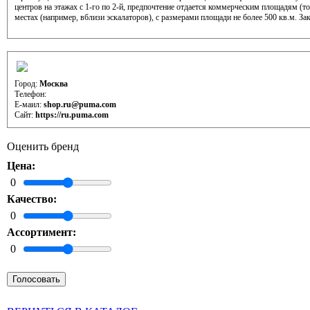
центров на этажах с 1-го по 2-й, предпочтение отдается коммерческим площадям (
местах (например, вблизи эскалаторов), с размерами площади не более 500 кв.м. 
Контактная информация отдела развития (аренды)
Город:
Москва
Телефон:
Е-маил:
shop.ru@puma.com
Сайт:
https://ru.puma.com
Оценить бренд
Цена:
0
Качество:
0
Ассортимент:
0