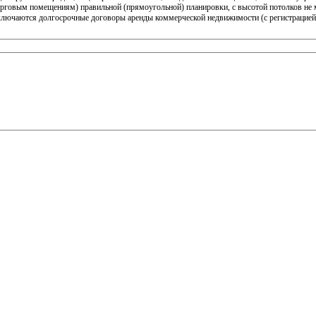
торговым помещениям) правильной (прямоугольной) планировки, с высотой потолков не 
Заключаются долгосрочные договоры аренды коммерческой недвижимости (с регистрацией