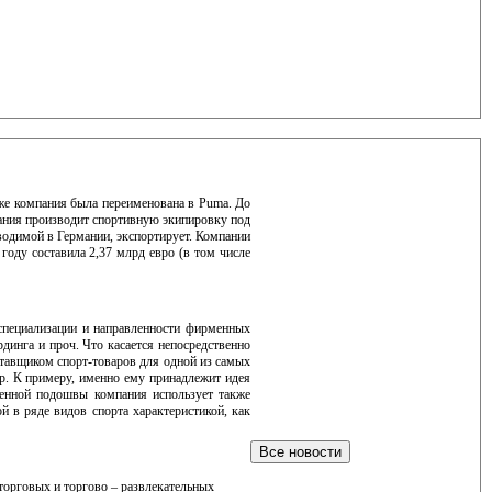
зже компания была переименована в Puma. До
ания производит спортивную экипировку под
водимой в Германии, экспортирует. Компании
 году составила 2,37 млрд евро (в том числе
 специализации и направленности фирменных
рдинга и проч. Что касается непосредственно
тавщиком спорт-товаров для одной из самых
. К примеру, именно ему принадлежит идея
енной подошвы компания использует также
й в ряде видов спорта характеристикой, как
орговых и торгово – развлекательных