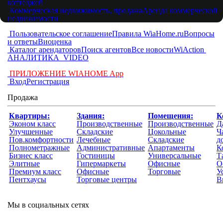
коттеджей
Коммерческая недвижимость, продажа
Аренда коммерческой
недвижимости
Пользовательское соглашение
Правила WiaHome.ru
Вопросы
и ответы
Виоценка
Каталог арендаторов
Поиск агентов
Все новости
WiAction
АНАЛИТИКА
VIDEO
ПРИЛОЖЕНИЕ WIAHOME App
Вход
Регистрация
Продажа
Квартиры:
Здания:
Помещения:
К
Эконом класс
Производственные
Производственные
Д
Улучшенные
Складские
Цокольные
Ч
Пов.комфортности
Лечебные
Складские
д
Полнометражные
Административные
Апартаменты
К
Бизнес класс
Гостиницы
Универсальные
Т
Элитные
Гипермаркеты
Офисные
О
Премиум класс
Офисные
Торговые
У
Пентхаусы
Торговые центры
В
Мы в социальных сетях