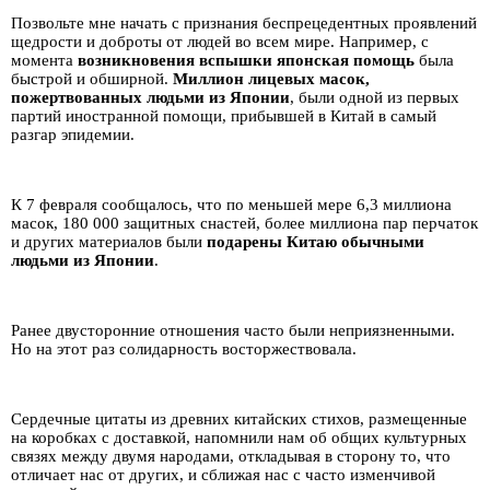
Позвольте мне начать с признания беспрецедентных проявлений
щедрости и доброты от людей во всем мире. Например, с
момента
возникновения вспышки японская помощь
была
быстрой и обширной.
Миллион лицевых масок,
пожертвованных людьми из Японии
, были одной из первых
партий иностранной помощи, прибывшей в Китай в самый
разгар эпидемии.
К 7 февраля сообщалось, что по меньшей мере 6,3 миллиона
масок, 180 000 защитных снастей, более миллиона пар перчаток
и других материалов были
подарены Китаю обычными
людьми из Японии
.
Ранее двусторонние отношения часто были неприязненными.
Но на этот раз солидарность восторжествовала.
Сердечные цитаты из древних китайских стихов, размещенные
на коробках с доставкой, напомнили нам об общих культурных
связях между двумя народами, откладывая в сторону то, что
отличает нас от других, и сближая нас с часто изменчивой