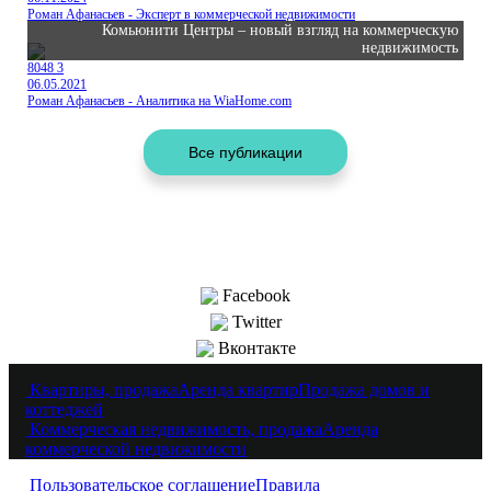
Роман Афанасьев - Эксперт в коммерческой недвижимости
Комьюнити Центры – новый взгляд на коммерческую
недвижимость
8048
3
06.05.2021
Роман Афанасьев - Аналитика на WiaHome.com
Поделиться
Facebook
Twitter
Вконтакте
Квартиры, продажа
Аренда квартир
Продажа домов и
коттеджей
Коммерческая недвижимость, продажа
Аренда
коммерческой недвижимости
Пользовательское соглашение
Правила