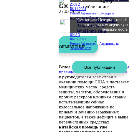
Автор
2569
2
8280
1
публикации:
06.11.2024
27.03.2020
Роман Афанасьев - Эксперт в
коммерческой недвижимости
Комьюнити Центры – новый
Роман Афанасьев -
взгляд на коммерческую
Аналитика на
Общество
недвижимость
WiaHome.com
8048
3
06.05.2021
РАЗМЕСТИТЬ
Роман Афанасьев - Аналитика на
ОБЪЯВЛЕНИЕ
WiaHome.com
Вслед за
официальным обращением
президента США Дональда Трампа
к руководителям всех стран в
оказании помощи США в поставках
медицинских масок, средств
защиты, халатов, оборудования и
прочих ресурсов клиникам страны,
испытывающим сейчас
колоссальное напряжение по
приему и лечению зараженных
пациентов, а также дефицит в выше
перечисленных средствах,
китайская помощь уже
распространяется по всем