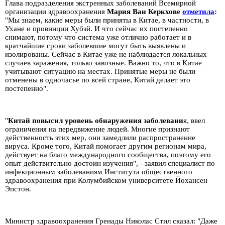
Глава подразделения экстренных заболеваний Всемирной
организации здравоохранения
Мария Ван Керкхове
отметила
:
"Мы знаем, какие меры были приняты в Китае, в частности, в
Ухане и провинции Хубэй. И что сейчас их постепенно
снимают, потому что система уже отлично работает и в
кратчайшие сроки заболевшие могут быть выявлены и
изолированы. Сейчас в Китае уже не наблюдается локальных
случаев заражения, только завозные. Важно то, что в Китае
учитывают ситуацию на местах. Принятые меры не были
отменены в одночасье по всей стране, Китай делает это
постепенно".
"
Китай повысил уровень обнаружения заболевани
я, ввел
ограничения на передвижение людей. Многие признают
действенность этих мер, они замедлили распространение
вируса. Кроме того, Китай помогает другим регионам мира,
действует на благо международного сообщества, поэтому его
опыт действительно достоин изучения", - заявил специалист по
инфекционным заболеваниям Института общественного
здравоохранения при Колумбийском университете Йохансен
Эпстон.
Министр здравоохранения Гренады Николас Стил сказал: "Даже