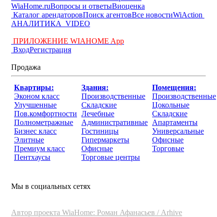
WiaHome.ru
Вопросы и ответы
Виоценка
Каталог арендаторов
Поиск агентов
Все новости
WiAction
АНАЛИТИКА
VIDEO
ПРИЛОЖЕНИЕ WIAHOME App
Вход
Регистрация
Продажа
Квартиры:
Здания:
Помещения:
Эконом класс
Производственные
Производственные
Улучшенные
Складские
Цокольные
Пов.комфортности
Лечебные
Складские
Полнометражные
Административные
Апартаменты
Бизнес класс
Гостиницы
Универсальные
Элитные
Гипермаркеты
Офисные
Премиум класс
Офисные
Торговые
Пентхаусы
Торговые центры
Мы в социальных сетях
Автор проекта WiaHome: Роман Афанасьев /
Arhive