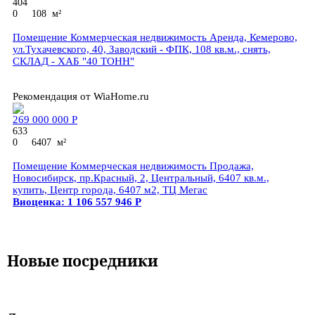
404
0
108 м²
Помещение Коммерческая недвижимость Аренда, Кемерово,
ул.Тухачевского, 40, Заводский - ФПК, 108 кв.м., снять,
СКЛАД - ХАБ "40 ТОНН"
Рекомендация от WiaHome.ru
269 000 000
Р
633
0
6407 м²
Помещение Коммерческая недвижимость Продажа,
Новосибирск, пр.Красный, 2, Центральный, 6407 кв.м.,
купить, Центр города, 6407 м2, ТЦ Мегас
Виоценка: 1 106 557 946
Р
Новые посредники