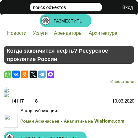
поиск
объектов
Вход
РАЗМЕСТИТЬ
Новости
Услуги
Арендаторы
Архитектура
Банки
Бизнес
Инвестиции
Недвижимость
Стартапы
Строительство
Технологии
Когда закончится нефть? Ресурсное
проклятие России
Инвестиции
14117
8
10.03.2020
Автор публикации:
Роман Афанасьев - Аналитика на WiaHome.com